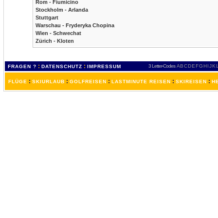
Rom - Fiumicino
Stockholm - Arlanda
Stuttgart
Warschau - Fryderyka Chopina
Wien - Schwechat
Zürich - Kloten
:
:
3 Letter-Codes
A
B
C
D
E
F
G
H
I
J
K
FRAGEN ?
DATENSCHUTZ
IMPRESSUM
:
:
:
:
:
FLÜGE
SKIURLAUB
GOLFREISEN
LASTMINUTE REISEN
SKIREISEN
H