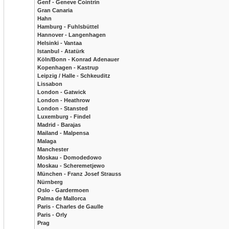
Genf - Geneve Cointrin
Gran Canaria
Hahn
Hamburg - Fuhlsbüttel
Hannover - Langenhagen
Helsinki - Vantaa
Istanbul - Atatürk
Köln/Bonn - Konrad Adenauer
Kopenhagen - Kastrup
Leipzig / Halle - Schkeuditz
Lissabon
London - Gatwick
London - Heathrow
London - Stansted
Luxemburg - Findel
Madrid - Barajas
Mailand - Malpensa
Malaga
Manchester
Moskau - Domodedowo
Moskau - Scheremetjewo
München - Franz Josef Strauss
Nürnberg
Oslo - Gardermoen
Palma de Mallorca
Paris - Charles de Gaulle
Paris - Orly
Prag