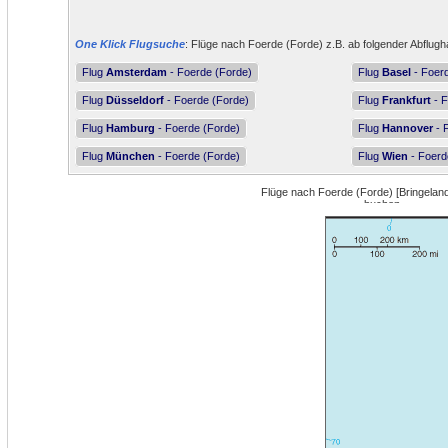
One Klick Flugsuche
: Flüge nach Foerde (Forde) z.B. ab folgender Abflugh
Flug
Amsterdam
- Foerde (Forde)
Flug
Basel
- Foer
Flug
Düsseldorf
- Foerde (Forde)
Flug
Frankfurt
- F
Flug
Hamburg
- Foerde (Forde)
Flug
Hannover
- 
Flug
München
- Foerde (Forde)
Flug
Wien
- Foerd