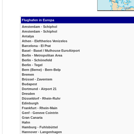
Flughafen in Europa
Amsterdam - Schiphol
Amsterdam - Schiphol
Antalya
Athen - Eleftherios Venizelos
Barcelona - El Prat
Basel - Basel / Mulhouse EuroAirport
Berlin - Metropolitan Area
Berlin - Schönefeld
Berlin - Tegel
Bern (Berne) - Bern-Belp
Bremen
Brüssel - Zaventem
Budapest
Dortmund - Airport 21
Dresden
Düsseldorf - Rhein-Ruhr
Edinburgh
Frankfurt - Rhein-Main
Genf - Geneve Cointrin
Gran Canaria
Hahn
Hamburg - Fuhlsbüttel
Hannover - Langenhagen