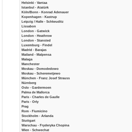
Helsinki - Vantaa
Istanbul - Atatürk
Köln/Bonn - Konrad Adenauer
Kopenhagen - Kastrup
Leipzig / Halle - Schkeuditz
Lissabon
London - Gatwick
London - Heathrow
London - Stansted
Luxemburg - Findel
Madrid - Barajas
Mailand - Malpensa
Malaga
Manchester
Moskau - Domodedowo
Moskau - Scheremetjewo
München - Franz Josef Strauss
Nürnberg
Oslo - Gardermoen
Palma de Mallorca
Paris - Charles de Gaulle
Paris - Orly
Prag
Rom - Fiumicino
Stockholm - Arlanda
Stuttgart
Warschau - Fryderyka Chopina
Wien - Schwechat