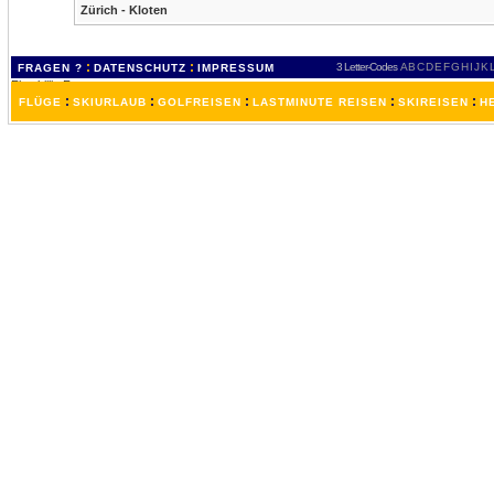
Zürich - Kloten
:
:
3 Letter-Codes
A
B
C
D
E
F
G
H
I
J
K
FRAGEN ?
DATENSCHUTZ
IMPRESSUM
:
:
:
:
:
FLÜGE
SKIURLAUB
GOLFREISEN
LASTMINUTE REISEN
SKIREISEN
H