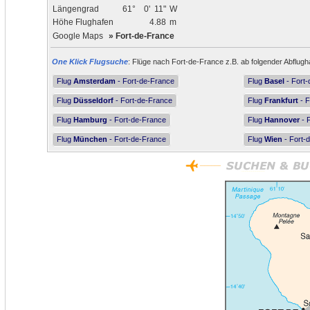
Längengrad
61°
0'
11"
W
Höhe Flughafen
4.88
m
Google Maps
»
Fort-de-France
One Klick Flugsuche
: Flüge nach Fort-de-France z.B. ab folgender Abflugh
Flug
Amsterdam
- Fort-de-France
Flug
Basel
- Fort
Flug
Düsseldorf
- Fort-de-France
Flug
Frankfurt
- F
Flug
Hamburg
- Fort-de-France
Flug
Hannover
- 
Flug
München
- Fort-de-France
Flug
Wien
- Fort-