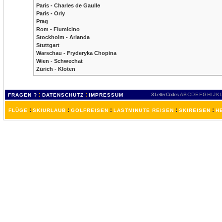
Paris - Charles de Gaulle
Paris - Orly
Prag
Rom - Fiumicino
Stockholm - Arlanda
Stuttgart
Warschau - Fryderyka Chopina
Wien - Schwechat
Zürich - Kloten
:
:
3 Letter-Codes
A
B
C
D
E
F
G
H
I
J
K
FRAGEN ?
DATENSCHUTZ
IMPRESSUM
:
:
:
:
:
FLÜGE
SKIURLAUB
GOLFREISEN
LASTMINUTE REISEN
SKIREISEN
H