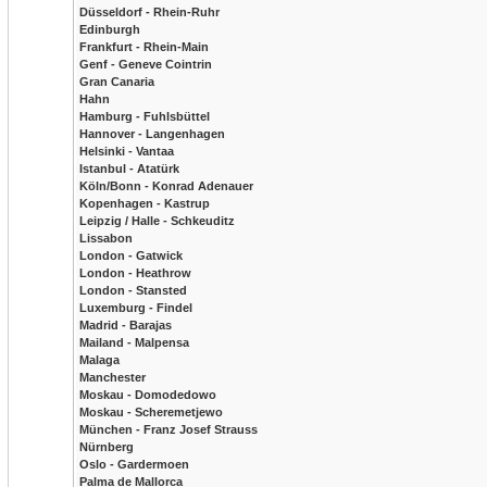
Düsseldorf - Rhein-Ruhr
Edinburgh
Frankfurt - Rhein-Main
Genf - Geneve Cointrin
Gran Canaria
Hahn
Hamburg - Fuhlsbüttel
Hannover - Langenhagen
Helsinki - Vantaa
Istanbul - Atatürk
Köln/Bonn - Konrad Adenauer
Kopenhagen - Kastrup
Leipzig / Halle - Schkeuditz
Lissabon
London - Gatwick
London - Heathrow
London - Stansted
Luxemburg - Findel
Madrid - Barajas
Mailand - Malpensa
Malaga
Manchester
Moskau - Domodedowo
Moskau - Scheremetjewo
München - Franz Josef Strauss
Nürnberg
Oslo - Gardermoen
Palma de Mallorca