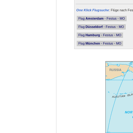
One Klick Flugsuche
: Flüge nach Fes
Flug
Amsterdam
- Festus - MO
Flug
Düsseldorf
- Festus - MO
Flug
Hamburg
- Festus - MO
Flug
München
- Festus - MO