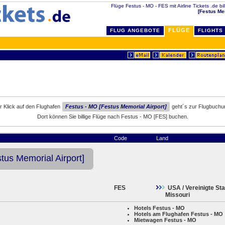
Flüge Festus - MO - FES mit Airline Tickets .de bi
[Festus Me
FLÜGE
FLUG ANGEBOTE
FLIGHTS
r Klick auf den Flughafen
Festus - MO [Festus Memorial Airport]
geht´s zur Flugbuchu
Dort können Sie billige Flüge nach Festus - MO [FES] buchen.
Code
Land
tus Memorial Airport]
FES
USA / Vereinigte St
Missouri
Hotels Festus - MO
Hotels am Flughafen Festus - MO
Mietwagen Festus - MO