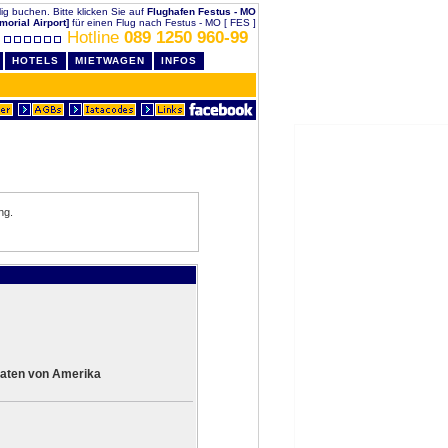
llig buchen. Bitte klicken Sie auf
Flughafen Festus - MO
morial Airport]
für einen Flug nach Festus - MO [ FES ]
Hotline
089 1250 960-99
HOTELS
MIETWAGEN
INFOS
ng.
aaten von Amerika