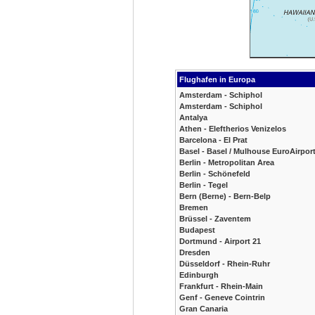
Flughafen in Europa
Amsterdam - Schiphol
Amsterdam - Schiphol
Antalya
Athen - Eleftherios Venizelos
Barcelona - El Prat
Basel - Basel / Mulhouse EuroAirpor
Berlin - Metropolitan Area
Berlin - Schönefeld
Berlin - Tegel
Bern (Berne) - Bern-Belp
Bremen
Brüssel - Zaventem
Budapest
Dortmund - Airport 21
Dresden
Düsseldorf - Rhein-Ruhr
Edinburgh
Frankfurt - Rhein-Main
Genf - Geneve Cointrin
Gran Canaria