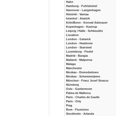
Hahn
Hamburg - Fuhlsbüttel
Hannover - Langenhagen
Helsinki - Vantaa
Istanbul - Atatürk
Köln/Bonn - Konrad Adenauer
Kopenhagen - Kastrup
Leipzig / Halle - Schkeuditz
Lissabon
London - Gatwick
London - Heathrow
London - Stansted
Luxemburg - Findel
Madrid - Barajas
Mailand - Malpensa
Malaga
Manchester
Moskau - Domodedowo
Moskau - Scheremetjewo
München - Franz Josef Strauss
Nürnberg
Oslo - Gardermoen
Palma de Mallorca
Paris - Charles de Gaulle
Paris - Orly
Prag
Rom - Fiumicino
Stockholm - Arlanda