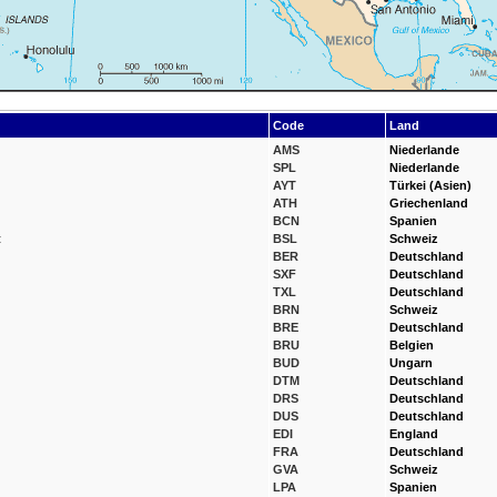
Code
Land
AMS
Niederlande
SPL
Niederlande
AYT
Türkei (Asien)
ATH
Griechenland
BCN
Spanien
t
BSL
Schweiz
BER
Deutschland
SXF
Deutschland
TXL
Deutschland
BRN
Schweiz
BRE
Deutschland
BRU
Belgien
BUD
Ungarn
DTM
Deutschland
DRS
Deutschland
DUS
Deutschland
EDI
England
FRA
Deutschland
GVA
Schweiz
LPA
Spanien