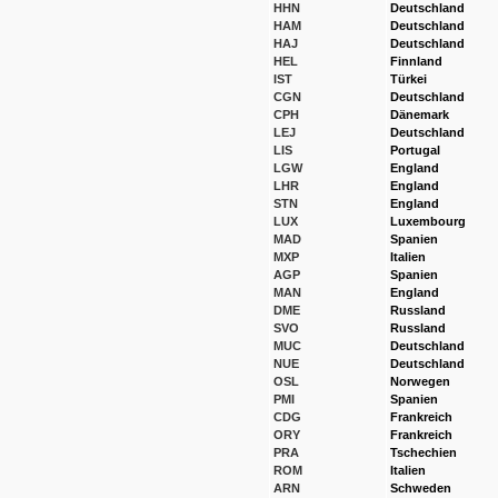
HHN
Deutschland
HAM
Deutschland
HAJ
Deutschland
HEL
Finnland
IST
Türkei
CGN
Deutschland
CPH
Dänemark
LEJ
Deutschland
LIS
Portugal
LGW
England
LHR
England
STN
England
LUX
Luxembourg
MAD
Spanien
MXP
Italien
AGP
Spanien
MAN
England
DME
Russland
SVO
Russland
MUC
Deutschland
NUE
Deutschland
OSL
Norwegen
PMI
Spanien
CDG
Frankreich
ORY
Frankreich
PRA
Tschechien
ROM
Italien
ARN
Schweden