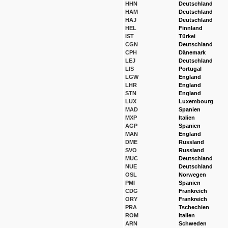
HHN
Deutschland
HAM
Deutschland
HAJ
Deutschland
HEL
Finnland
IST
Türkei
CGN
Deutschland
CPH
Dänemark
LEJ
Deutschland
LIS
Portugal
LGW
England
LHR
England
STN
England
LUX
Luxembourg
MAD
Spanien
MXP
Italien
AGP
Spanien
MAN
England
DME
Russland
SVO
Russland
MUC
Deutschland
NUE
Deutschland
OSL
Norwegen
PMI
Spanien
CDG
Frankreich
ORY
Frankreich
PRA
Tschechien
ROM
Italien
ARN
Schweden