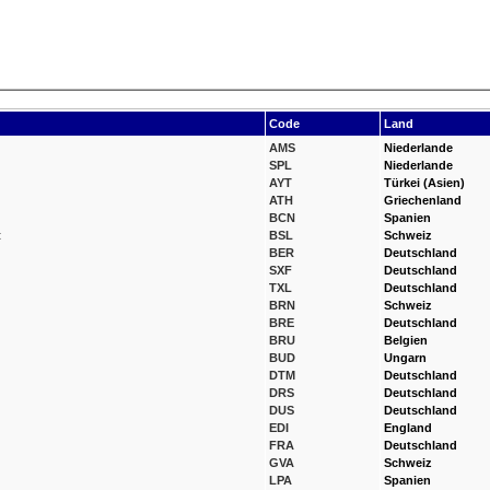
Code
Land
AMS
Niederlande
SPL
Niederlande
AYT
Türkei (Asien)
ATH
Griechenland
BCN
Spanien
t
BSL
Schweiz
BER
Deutschland
SXF
Deutschland
TXL
Deutschland
BRN
Schweiz
BRE
Deutschland
BRU
Belgien
BUD
Ungarn
DTM
Deutschland
DRS
Deutschland
DUS
Deutschland
EDI
England
FRA
Deutschland
GVA
Schweiz
LPA
Spanien