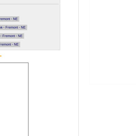
remont - NE
nn
- Fremont - NE
- Fremont - NE
Fremont - NE