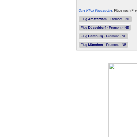
One Klick Flugsuche
: Flüge nach Fre
Flug
Amsterdam
- Fremont - NE
Flug
Düsseldorf
- Fremont - NE
Flug
Hamburg
- Fremont - NE
Flug
München
- Fremont - NE