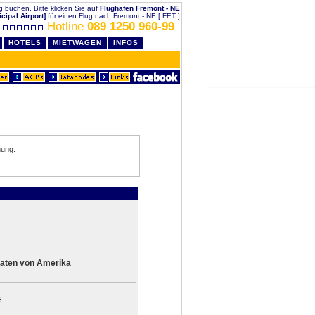
ig buchen. Bitte klicken Sie auf
Flughafen Fremont - NE
cipal Airport]
für einen Flug nach Fremont - NE [ FET ]
Hotline
089 1250 960-99
HOTELS
MIETWAGEN
INFOS
hung.
aaten von Amerika
E