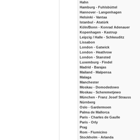
Hahn
Hamburg - Fuhlsbüttel
Hannover - Langenhagen
Helsinki - Vantaa
Istanbul - Atatürk
Köln/Bonn - Konrad Adenauer
Kopenhagen - Kastrup
Leipzig / Halle - Schkeuditz
Lissabon
London - Gatwick
London - Heathrow
London - Stansted
Luxemburg - Findel
Madrid - Barajas
Mailand - Malpensa
Malaga
Manchester
Moskau - Domodedowo
Moskau - Scheremetjewo
München - Franz Josef Strauss
Nürnberg
Oslo - Gardermoen
Palma de Mallorca
Paris - Charles de Gaulle
Paris - Orly
Prag
Rom - Fiumicino
Stockholm - Arlanda