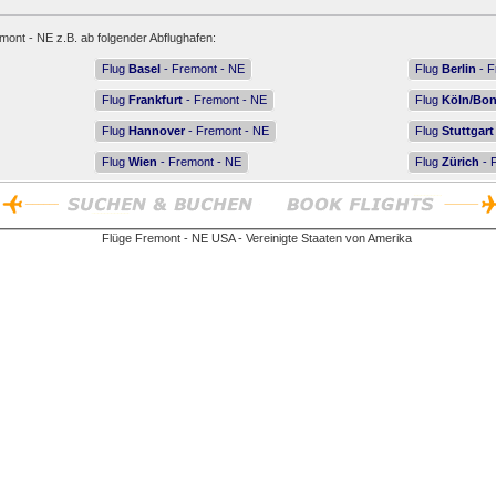
mont - NE z.B. ab folgender Abflughafen:
Flug
Basel
- Fremont - NE
Flug
Berlin
- F
Flug
Frankfurt
- Fremont - NE
Flug
Köln/Bo
Flug
Hannover
- Fremont - NE
Flug
Stuttgart
Flug
Wien
- Fremont - NE
Flug
Zürich
- 