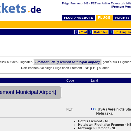
Flüge Fremont - NE - FET mit Airline Tickets .de bill
[Fremont Muni
FLÜGE
FLUG ANGEBOTE
FLIGHTS
Klick auf den Flughafen
Fremont - NE [Fremont Municipal Airport]
geht´s zur Flugbuc
Dort können Sie billige Flüge nach Fremont - NE [FET] buchen.
Code
Land
emont Municipal Airport]
FET
USA / Vereinigte St
Nebraska
Hotels Fremont - NE
Hotels am Flughafen Fremont - N
Mietwagen Fremont - NE