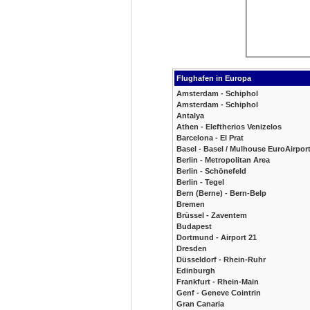
Flughafen in Europa
Amsterdam - Schiphol
Amsterdam - Schiphol
Antalya
Athen - Eleftherios Venizelos
Barcelona - El Prat
Basel - Basel / Mulhouse EuroAirpor
Berlin - Metropolitan Area
Berlin - Schönefeld
Berlin - Tegel
Bern (Berne) - Bern-Belp
Bremen
Brüssel - Zaventem
Budapest
Dortmund - Airport 21
Dresden
Düsseldorf - Rhein-Ruhr
Edinburgh
Frankfurt - Rhein-Main
Genf - Geneve Cointrin
Gran Canaria