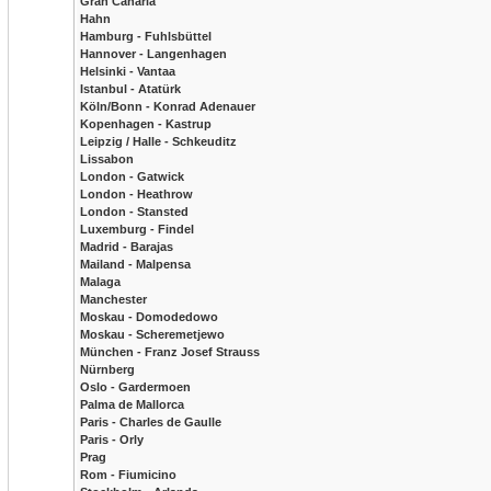
Gran Canaria
Hahn
Hamburg - Fuhlsbüttel
Hannover - Langenhagen
Helsinki - Vantaa
Istanbul - Atatürk
Köln/Bonn - Konrad Adenauer
Kopenhagen - Kastrup
Leipzig / Halle - Schkeuditz
Lissabon
London - Gatwick
London - Heathrow
London - Stansted
Luxemburg - Findel
Madrid - Barajas
Mailand - Malpensa
Malaga
Manchester
Moskau - Domodedowo
Moskau - Scheremetjewo
München - Franz Josef Strauss
Nürnberg
Oslo - Gardermoen
Palma de Mallorca
Paris - Charles de Gaulle
Paris - Orly
Prag
Rom - Fiumicino