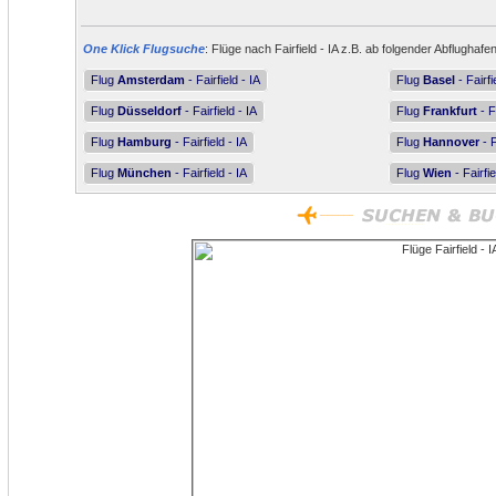
One Klick Flugsuche
: Flüge nach Fairfield - IA z.B. ab folgender Abflughafen
Flug
Amsterdam
- Fairfield - IA
Flug
Basel
- Fairfi
Flug
Düsseldorf
- Fairfield - IA
Flug
Frankfurt
- Fa
Flug
Hamburg
- Fairfield - IA
Flug
Hannover
- F
Flug
München
- Fairfield - IA
Flug
Wien
- Fairfie