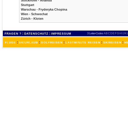
Stockholm - Arlanda
Stuttgart
Warschau - Fryderyka Chopina
Wien - Schwechat
Zürich - Kloten
:
:
3 Letter-Codes
A
B
C
D
E
F
G
H
I
J
K
FRAGEN ?
DATENSCHUTZ
IMPRESSUM
:
:
:
:
:
FLÜGE
SKIURLAUB
GOLFREISEN
LASTMINUTE REISEN
SKIREISEN
H