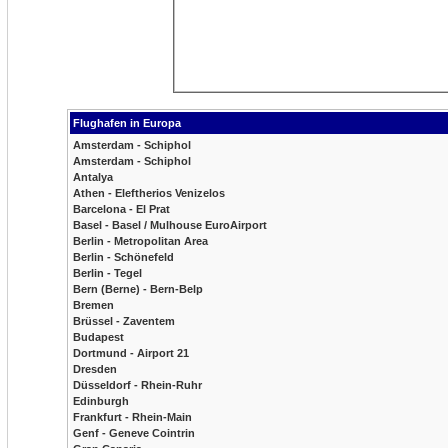
Flughafen in Europa
Amsterdam - Schiphol
Amsterdam - Schiphol
Antalya
Athen - Eleftherios Venizelos
Barcelona - El Prat
Basel - Basel / Mulhouse EuroAirport
Berlin - Metropolitan Area
Berlin - Schönefeld
Berlin - Tegel
Bern (Berne) - Bern-Belp
Bremen
Brüssel - Zaventem
Budapest
Dortmund - Airport 21
Dresden
Düsseldorf - Rhein-Ruhr
Edinburgh
Frankfurt - Rhein-Main
Genf - Geneve Cointrin