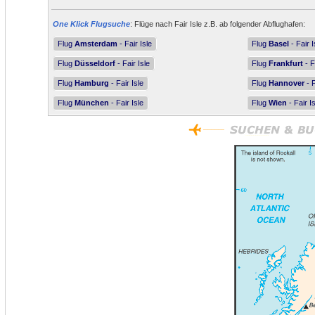
One Klick Flugsuche
: Flüge nach Fair Isle z.B. ab folgender Abflughafen:
Flug
Amsterdam
- Fair Isle
Flug
Basel
- Fair I
Flug
Düsseldorf
- Fair Isle
Flug
Frankfurt
- F
Flug
Hamburg
- Fair Isle
Flug
Hannover
- F
Flug
München
- Fair Isle
Flug
Wien
- Fair I