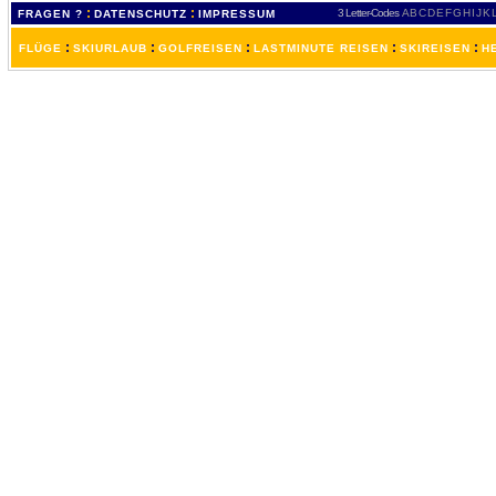
:
:
3 Letter-Codes
A
B
C
D
E
F
G
H
I
J
K
FRAGEN ?
DATENSCHUTZ
IMPRESSUM
:
:
:
:
:
FLÜGE
SKIURLAUB
GOLFREISEN
LASTMINUTE REISEN
SKIREISEN
H