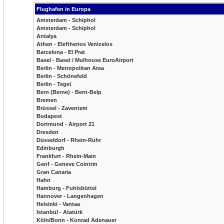
Flughafen in Europa
Amsterdam - Schiphol
Amsterdam - Schiphol
Antalya
Athen - Eleftherios Venizelos
Barcelona - El Prat
Basel - Basel / Mulhouse EuroAirport
Berlin - Metropolitan Area
Berlin - Schönefeld
Berlin - Tegel
Bern (Berne) - Bern-Belp
Bremen
Brüssel - Zaventem
Budapest
Dortmund - Airport 21
Dresden
Düsseldorf - Rhein-Ruhr
Edinburgh
Frankfurt - Rhein-Main
Genf - Geneve Cointrin
Gran Canaria
Hahn
Hamburg - Fuhlsbüttel
Hannover - Langenhagen
Helsinki - Vantaa
Istanbul - Atatürk
Köln/Bonn - Konrad Adenauer