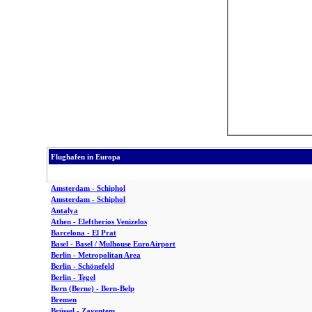
Flughafen in Europa
Amsterdam - Schiphol
Amsterdam - Schiphol
Antalya
Athen - Eleftherios Venizelos
Barcelona - El Prat
Basel - Basel / Mulhouse EuroAirport
Berlin - Metropolitan Area
Berlin - Schönefeld
Berlin - Tegel
Bern (Berne) - Bern-Belp
Bremen
Brüssel - Zaventem