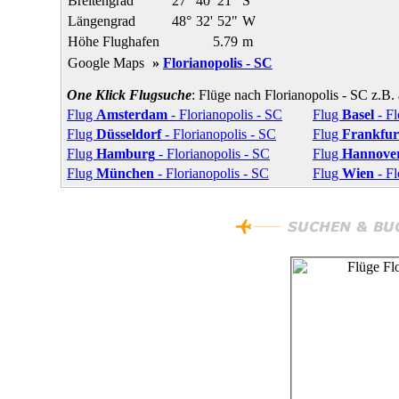
Breitengrad
27°
40'
21"
S
Längengrad
48°
32'
52"
W
Höhe Flughafen
5.79
m
Google Maps
»
Florianopolis - SC
One Klick Flugsuche
: Flüge nach Florianopolis - SC z.B.
Flug
Amsterdam
- Florianopolis - SC
Flug
Basel
- Fl
Flug
Düsseldorf
- Florianopolis - SC
Flug
Frankfur
Flug
Hamburg
- Florianopolis - SC
Flug
Hannove
Flug
München
- Florianopolis - SC
Flug
Wien
- Fl