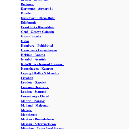
Budapest
Dortmund - Airport 21
Dresden
Düsseldorf - Rhein-Ruhr
Edinburgh
Frankfurt - Rhein-Main
Genf - Geneve Cointrin
Gran Canaria
Hahn
Hamburg - Fuhlsbüttel
Hannover - Langenhagen
Helsinki - Vantaa
Istanbul - Atatürk
Köln/Bonn - Konrad Adenauer
Kopenhagen - Kastrup
Leipzig / Halle - Schkeuditz
Lissabon
London - Gatwick
London - Heathrow
London - Stansted
Luxemburg - Findel
Madrid - Barajas
Mailand - Malpensa
Malaga
Manchester
Moskau - Domodedowo
Moskau - Scheremetjewo
München - Franz Josef Strauss