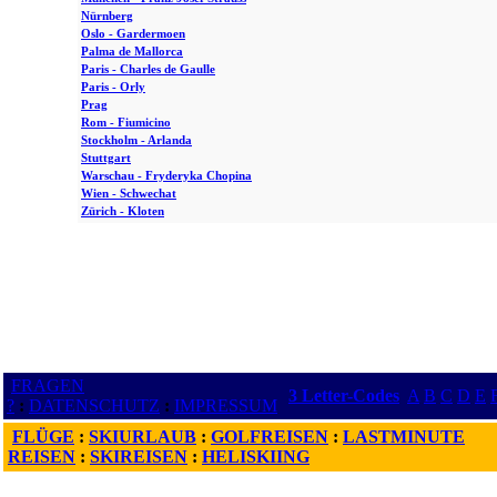
Nürnberg
Oslo - Gardermoen
Palma de Mallorca
Paris - Charles de Gaulle
Paris - Orly
Prag
Rom - Fiumicino
Stockholm - Arlanda
Stuttgart
Warschau - Fryderyka Chopina
Wien - Schwechat
Zürich - Kloten
FRAGEN
3 Letter-Codes
A
B
C
D
E
?
:
DATENSCHUTZ
:
IMPRESSUM
FLÜGE
:
SKIURLAUB
:
GOLFREISEN
:
LASTMINUTE
REISEN
:
SKIREISEN
:
HELISKIING