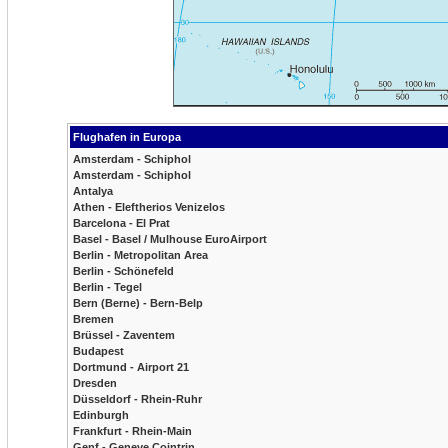
Flughafen in Europa
Amsterdam - Schiphol
Amsterdam - Schiphol
Antalya
Athen - Eleftherios Venizelos
Barcelona - El Prat
Basel - Basel / Mulhouse EuroAirport
Berlin - Metropolitan Area
Berlin - Schönefeld
Berlin - Tegel
Bern (Berne) - Bern-Belp
Bremen
Brüssel - Zaventem
Budapest
Dortmund - Airport 21
Dresden
Düsseldorf - Rhein-Ruhr
Edinburgh
Frankfurt - Rhein-Main
Genf - Geneve Cointrin