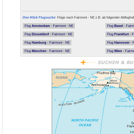
One Klick Flugsuche
: Flüge nach Fairmont - NE z.B. ab folgender Abflugha
Flug
Amsterdam
- Fairmont - NE
Flug
Basel
- Fairm
Flug
Düsseldorf
- Fairmont - NE
Flug
Frankfurt
- F
Flug
Hamburg
- Fairmont - NE
Flug
Hannover
- 
Flug
München
- Fairmont - NE
Flug
Wien
- Fairm