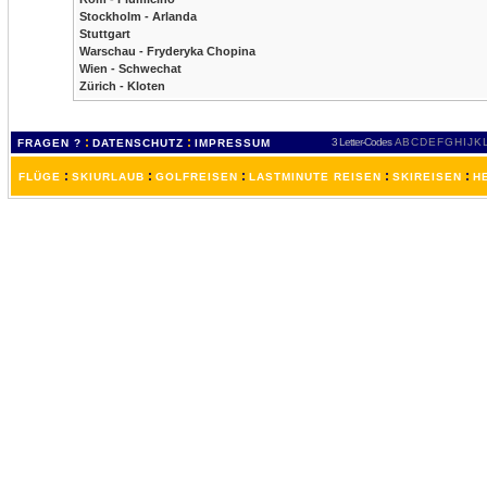
Stockholm - Arlanda
Stuttgart
Warschau - Fryderyka Chopina
Wien - Schwechat
Zürich - Kloten
:
:
3 Letter-Codes
A
B
C
D
E
F
G
H
I
J
K
FRAGEN ?
DATENSCHUTZ
IMPRESSUM
:
:
:
:
:
FLÜGE
SKIURLAUB
GOLFREISEN
LASTMINUTE REISEN
SKIREISEN
H