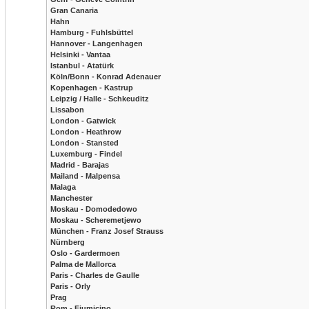
Gran Canaria
Hahn
Hamburg - Fuhlsbüttel
Hannover - Langenhagen
Helsinki - Vantaa
Istanbul - Atatürk
Köln/Bonn - Konrad Adenauer
Kopenhagen - Kastrup
Leipzig / Halle - Schkeuditz
Lissabon
London - Gatwick
London - Heathrow
London - Stansted
Luxemburg - Findel
Madrid - Barajas
Mailand - Malpensa
Malaga
Manchester
Moskau - Domodedowo
Moskau - Scheremetjewo
München - Franz Josef Strauss
Nürnberg
Oslo - Gardermoen
Palma de Mallorca
Paris - Charles de Gaulle
Paris - Orly
Prag
Rom - Fiumicino