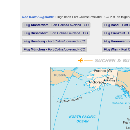
One Klick Flugsuche
: Flüge nach Fort Collins/Loveland - CO z.B. ab folgen
Flug
Amsterdam
- Fort Collins/Loveland - CO
Flug
Basel
- Fort 
Flug
Düsseldorf
- Fort Collins/Loveland - CO
Flug
Frankfurt
- F
Flug
Hamburg
- Fort Collins/Loveland - CO
Flug
Hannover
- F
Flug
München
- Fort Collins/Loveland - CO
Flug
Wien
- Fort C