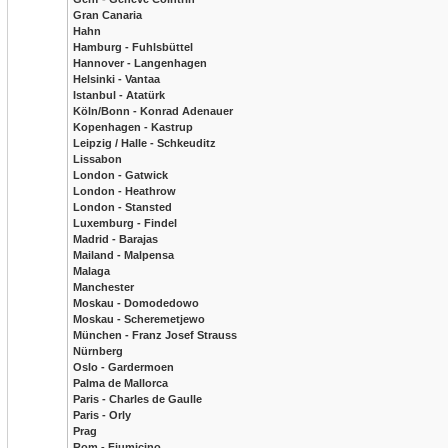
Gran Canaria
Hahn
Hamburg - Fuhlsbüttel
Hannover - Langenhagen
Helsinki - Vantaa
Istanbul - Atatürk
Köln/Bonn - Konrad Adenauer
Kopenhagen - Kastrup
Leipzig / Halle - Schkeuditz
Lissabon
London - Gatwick
London - Heathrow
London - Stansted
Luxemburg - Findel
Madrid - Barajas
Mailand - Malpensa
Malaga
Manchester
Moskau - Domodedowo
Moskau - Scheremetjewo
München - Franz Josef Strauss
Nürnberg
Oslo - Gardermoen
Palma de Mallorca
Paris - Charles de Gaulle
Paris - Orly
Prag
Rom - Fiumicino