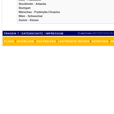
Stockholm - Arlanda
Stuttgart
Warschau - Fryderyka Chopina
Wien - Schwechat
Zürich - Kloten
:
:
3 Letter-Codes
A
B
C
D
E
F
G
H
I
J
K
FRAGEN ?
DATENSCHUTZ
IMPRESSUM
:
:
:
:
:
FLÜGE
SKIURLAUB
GOLFREISEN
LASTMINUTE REISEN
SKIREISEN
H