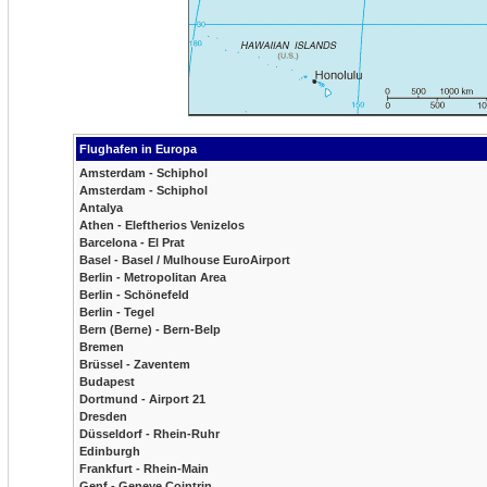
Flughafen in Europa
Amsterdam - Schiphol
Amsterdam - Schiphol
Antalya
Athen - Eleftherios Venizelos
Barcelona - El Prat
Basel - Basel / Mulhouse EuroAirport
Berlin - Metropolitan Area
Berlin - Schönefeld
Berlin - Tegel
Bern (Berne) - Bern-Belp
Bremen
Brüssel - Zaventem
Budapest
Dortmund - Airport 21
Dresden
Düsseldorf - Rhein-Ruhr
Edinburgh
Frankfurt - Rhein-Main
Genf - Geneve Cointrin