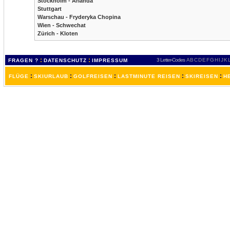
Stockholm - Arlanda
Stuttgart
Warschau - Fryderyka Chopina
Wien - Schwechat
Zürich - Kloten
:
:
3 Letter-Codes
A
B
C
D
E
F
G
H
I
J
K
FRAGEN ?
DATENSCHUTZ
IMPRESSUM
:
:
:
:
:
FLÜGE
SKIURLAUB
GOLFREISEN
LASTMINUTE REISEN
SKIREISEN
H