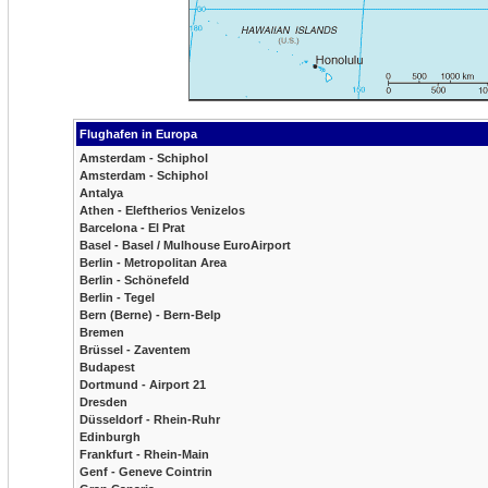
Flughafen in Europa
Amsterdam - Schiphol
Amsterdam - Schiphol
Antalya
Athen - Eleftherios Venizelos
Barcelona - El Prat
Basel - Basel / Mulhouse EuroAirport
Berlin - Metropolitan Area
Berlin - Schönefeld
Berlin - Tegel
Bern (Berne) - Bern-Belp
Bremen
Brüssel - Zaventem
Budapest
Dortmund - Airport 21
Dresden
Düsseldorf - Rhein-Ruhr
Edinburgh
Frankfurt - Rhein-Main
Genf - Geneve Cointrin