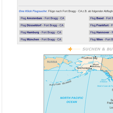
One Klick Flugsuche
: Flüge nach Fort Bragg - CA z.B. ab folgender Abflugh
Flug
Amsterdam
- Fort Bragg - CA
Flug
Basel
- Fort 
Flug
Düsseldorf
- Fort Bragg - CA
Flug
Frankfurt
- F
Flug
Hamburg
- Fort Bragg - CA
Flug
Hannover
- 
Flug
München
- Fort Bragg - CA
Flug
Wien
- Fort 