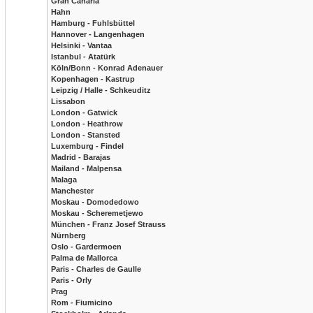
Gran Canaria
Hahn
Hamburg - Fuhlsbüttel
Hannover - Langenhagen
Helsinki - Vantaa
Istanbul - Atatürk
Köln/Bonn - Konrad Adenauer
Kopenhagen - Kastrup
Leipzig / Halle - Schkeuditz
Lissabon
London - Gatwick
London - Heathrow
London - Stansted
Luxemburg - Findel
Madrid - Barajas
Mailand - Malpensa
Malaga
Manchester
Moskau - Domodedowo
Moskau - Scheremetjewo
München - Franz Josef Strauss
Nürnberg
Oslo - Gardermoen
Palma de Mallorca
Paris - Charles de Gaulle
Paris - Orly
Prag
Rom - Fiumicino