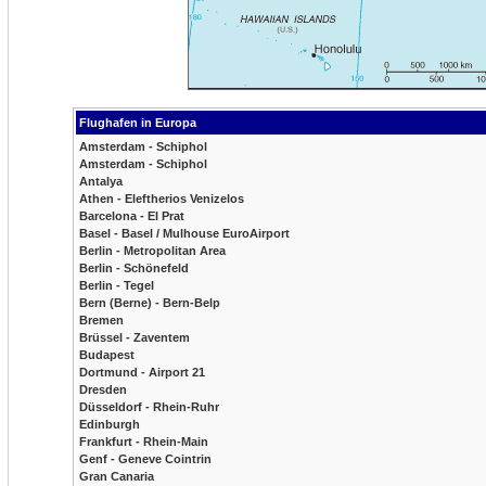
Flughafen in Europa
Amsterdam - Schiphol
Amsterdam - Schiphol
Antalya
Athen - Eleftherios Venizelos
Barcelona - El Prat
Basel - Basel / Mulhouse EuroAirport
Berlin - Metropolitan Area
Berlin - Schönefeld
Berlin - Tegel
Bern (Berne) - Bern-Belp
Bremen
Brüssel - Zaventem
Budapest
Dortmund - Airport 21
Dresden
Düsseldorf - Rhein-Ruhr
Edinburgh
Frankfurt - Rhein-Main
Genf - Geneve Cointrin
Gran Canaria