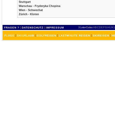
Stuttgart
Warschau - Fryderyka Chopina
Wien - Schwechat
Zürich - Kloten
:
:
3 Letter-Codes
A
B
C
D
E
F
G
H
I
J
K
FRAGEN ?
DATENSCHUTZ
IMPRESSUM
:
:
:
:
:
FLÜGE
SKIURLAUB
GOLFREISEN
LASTMINUTE REISEN
SKIREISEN
H