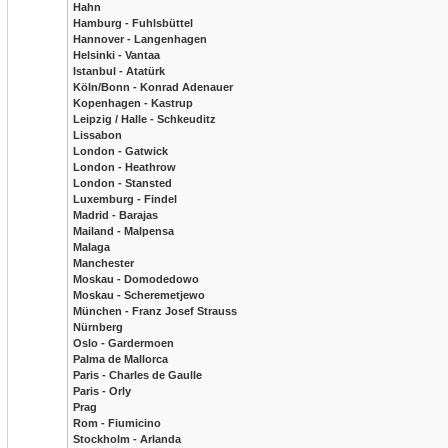
Hahn
Hamburg - Fuhlsbüttel
Hannover - Langenhagen
Helsinki - Vantaa
Istanbul - Atatürk
Köln/Bonn - Konrad Adenauer
Kopenhagen - Kastrup
Leipzig / Halle - Schkeuditz
Lissabon
London - Gatwick
London - Heathrow
London - Stansted
Luxemburg - Findel
Madrid - Barajas
Mailand - Malpensa
Malaga
Manchester
Moskau - Domodedowo
Moskau - Scheremetjewo
München - Franz Josef Strauss
Nürnberg
Oslo - Gardermoen
Palma de Mallorca
Paris - Charles de Gaulle
Paris - Orly
Prag
Rom - Fiumicino
Stockholm - Arlanda