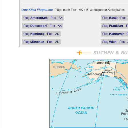
One Klick Flugsuche
: Flüge nach Fox - AK z.B. ab folgender Abflughafen:
Flug
Amsterdam
- Fox - AK
Flug
Basel
- Fox -
Flug
Düsseldorf
- Fox - AK
Flug
Frankfurt
- F
Flug
Hamburg
- Fox - AK
Flug
Hannover
- 
Flug
München
- Fox - AK
Flug
Wien
- Fox -