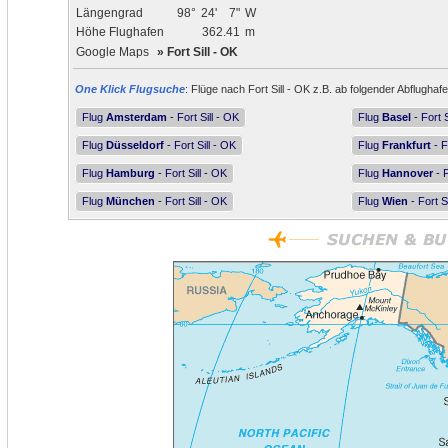
Längengrad
98°
24'
7"
W
Höhe Flughafen
362.41
m
Google Maps
»
Fort Sill - OK
One Klick Flugsuche
: Flüge nach Fort Sill - OK z.B. ab folgender Abflughafe
Flug
Amsterdam
- Fort Sill - OK
Flug
Basel
- Fort S
Flug
Düsseldorf
- Fort Sill - OK
Flug
Frankfurt
- F
Flug
Hamburg
- Fort Sill - OK
Flug
Hannover
- F
Flug
München
- Fort Sill - OK
Flug
Wien
- Fort S