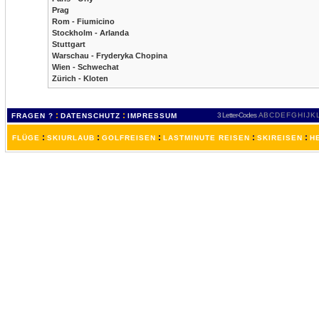
Prag
Rom - Fiumicino
Stockholm - Arlanda
Stuttgart
Warschau - Fryderyka Chopina
Wien - Schwechat
Zürich - Kloten
:
:
3 Letter-Codes
A
B
C
D
E
F
G
H
I
J
K
FRAGEN ?
DATENSCHUTZ
IMPRESSUM
:
:
:
:
:
FLÜGE
SKIURLAUB
GOLFREISEN
LASTMINUTE REISEN
SKIREISEN
H