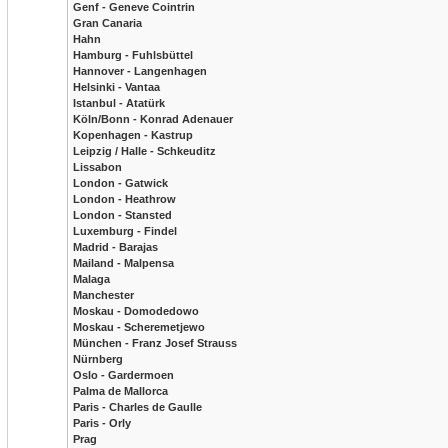
Genf - Geneve Cointrin
Gran Canaria
Hahn
Hamburg - Fuhlsbüttel
Hannover - Langenhagen
Helsinki - Vantaa
Istanbul - Atatürk
Köln/Bonn - Konrad Adenauer
Kopenhagen - Kastrup
Leipzig / Halle - Schkeuditz
Lissabon
London - Gatwick
London - Heathrow
London - Stansted
Luxemburg - Findel
Madrid - Barajas
Mailand - Malpensa
Malaga
Manchester
Moskau - Domodedowo
Moskau - Scheremetjewo
München - Franz Josef Strauss
Nürnberg
Oslo - Gardermoen
Palma de Mallorca
Paris - Charles de Gaulle
Paris - Orly
Prag