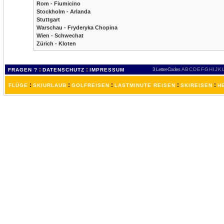
Rom - Fiumicino
Stockholm - Arlanda
Stuttgart
Warschau - Fryderyka Chopina
Wien - Schwechat
Zürich - Kloten
:
:
3 Letter-Codes
A
B
C
D
E
F
G
H
I
J
K
FRAGEN ?
DATENSCHUTZ
IMPRESSUM
:
:
:
:
:
FLÜGE
SKIURLAUB
GOLFREISEN
LASTMINUTE REISEN
SKIREISEN
H