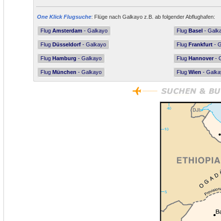
One Klick Flugsuche
: Flüge nach Galkayo z.B. ab folgender Abflughafen:
Flug
Amsterdam
- Galkayo
Flug
Basel
- Galk
Flug
Düsseldorf
- Galkayo
Flug
Frankfurt
- G
Flug
Hamburg
- Galkayo
Flug
Hannover
- 
Flug
München
- Galkayo
Flug
Wien
- Galka