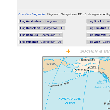
One Klick Flugsuche
: Flüge nach Georgetown - DE z.B. ab folgender Abflu
Flug
Amsterdam
- Georgetown - DE
Flug
Basel
- Geor
Flug
Düsseldorf
- Georgetown - DE
Flug
Frankfurt
- G
Flug
Hamburg
- Georgetown - DE
Flug
Hannover
- 
Flug
München
- Georgetown - DE
Flug
Wien
- Georg