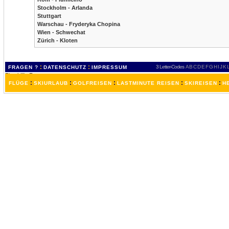
Stockholm - Arlanda
Stuttgart
Warschau - Fryderyka Chopina
Wien - Schwechat
Zürich - Kloten
:
:
3 Letter-Codes
A
B
C
D
E
F
G
H
I
J
K
FRAGEN ?
DATENSCHUTZ
IMPRESSUM
:
:
:
:
:
FLÜGE
SKIURLAUB
GOLFREISEN
LASTMINUTE REISEN
SKIREISEN
H