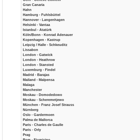
Gran Canaria
Hahn
Hamburg - Fuhlsbüttel
Hannover - Langenhagen
Helsinki - Vantaa
Istanbul - Atatürk
Köln/Bonn - Konrad Adenauer
Kopenhagen - Kastrup
Leipzig / Halle - Schkeuditz
Lissabon
London - Gatwick
London - Heathrow
London - Stansted
Luxemburg - Findel
Madrid - Barajas
Mailand - Malpensa
Malaga
Manchester
Moskau - Domodedowo
Moskau - Scheremetjewo
München - Franz Josef Strauss
Nürnberg
Oslo - Gardermoen
Palma de Mallorca
Paris - Charles de Gaulle
Paris - Orly
Prag
Rom - Fiumicino