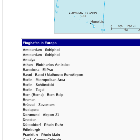
Flughafen in Europa
Amsterdam - Schiphol
Amsterdam - Schiphol
Antalya
Athen - Eleftherios Venizelos
Barcelona - El Prat
Basel - Basel / Mulhouse EuroAirport
Berlin - Metropolitan Area
Berlin - Schönefeld
Berlin - Tegel
Bern (Berne) - Bern-Belp
Bremen
Brüssel - Zaventem
Budapest
Dortmund - Airport 21
Dresden
Düsseldorf - Rhein-Ruhr
Edinburgh
Frankfurt - Rhein-Main
Genf - Geneve Cointrin