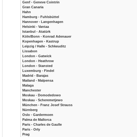
Genf - Geneve Cointrin
Gran Canaria
Hahn
Hamburg - Fuhlsbüttel
Hannover - Langenhagen
Helsinki - Vantaa
Istanbul - Atatürk
Köln/Bonn - Konrad Adenauer
Kopenhagen - Kastrup
Leipzig / Halle - Schkeuditz
Lissabon
London - Gatwick
London - Heathrow
London - Stansted
Luxemburg - Findel
Madrid - Barajas
Mailand - Malpensa
Malaga
Manchester
Moskau - Domodedowo
Moskau - Scheremetjewo
München - Franz Josef Strauss
Nürnberg
Oslo - Gardermoen
Palma de Mallorca
Paris - Charles de Gaulle
Paris - Orly
Prag