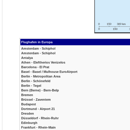
Flughafen in Europa
Amsterdam - Schiphol
Amsterdam - Schiphol
Antalya
Athen - Eleftherios Venizelos
Barcelona - El Prat
Basel - Basel / Mulhouse EuroAirport
Berlin - Metropolitan Area
Berlin - Schönefeld
Berlin - Tegel
Bern (Berne) - Bern-Belp
Bremen
Brüssel - Zaventem
Budapest
Dortmund - Airport 21
Dresden
Düsseldorf - Rhein-Ruhr
Edinburgh
Frankfurt - Rhein-Main