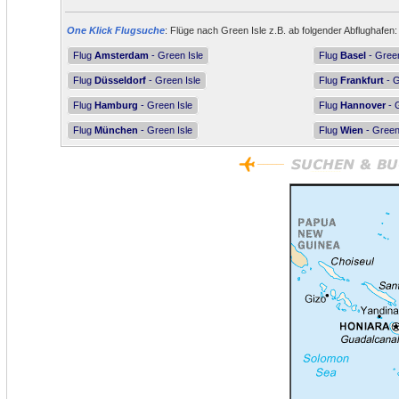
One Klick Flugsuche
: Flüge nach Green Isle z.B. ab folgender Abflughafen:
Flug
Amsterdam
- Green Isle
Flug
Basel
- Green
Flug
Düsseldorf
- Green Isle
Flug
Frankfurt
- G
Flug
Hamburg
- Green Isle
Flug
Hannover
- 
Flug
München
- Green Isle
Flug
Wien
- Green