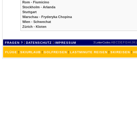
Rom - Fiumicino
Stockholm - Arlanda
Stuttgart
Warschau - Fryderyka Chopina
Wien - Schwechat
Zürich - Kloten
:
:
3 Letter-Codes
A
B
C
D
E
F
G
H
I
J
K
FRAGEN ?
DATENSCHUTZ
IMPRESSUM
:
:
:
:
:
FLÜGE
SKIURLAUB
GOLFREISEN
LASTMINUTE REISEN
SKIREISEN
H