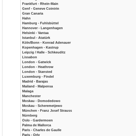
Frankfurt - Rhein-Main
Genf - Geneve Cointrin
Gran Canaria
Hahn
Hamburg - Fuhlsbüttel
Hannover - Langenhagen
Helsinki - Vantaa
Istanbul - Atatürk
Köln/Bonn - Konrad Adenauer
Kopenhagen - Kastrup
Leipzig / Halle - Schkeuditz
Lissabon
London - Gatwick
London - Heathrow
London - Stansted
Luxemburg - Findel
Madrid - Barajas
Mailand - Malpensa
Malaga
Manchester
Moskau - Domodedowo
Moskau - Scheremetjewo
München - Franz Josef Strauss
Nürnberg
Oslo - Gardermoen
Palma de Mallorca
Paris - Charles de Gaulle
Paris - Orly