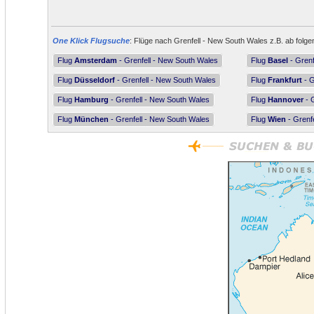
One Klick Flugsuche
: Flüge nach Grenfell - New South Wales z.B. ab folge
Flug
Amsterdam
- Grenfell - New South Wales
Flug
Basel
- Grenf
Flug
Düsseldorf
- Grenfell - New South Wales
Flug
Frankfurt
- G
Flug
Hamburg
- Grenfell - New South Wales
Flug
Hannover
- 
Flug
München
- Grenfell - New South Wales
Flug
Wien
- Grenf