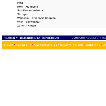
Prag
Rom - Fiumicino
Stockholm - Arlanda
Stuttgart
Warschau - Fryderyka Chopina
Wien - Schwechat
Zürich - Kloten
:
:
3 Letter-Codes
A
B
C
D
E
F
G
H
I
J
K
FRAGEN ?
DATENSCHUTZ
IMPRESSUM
:
:
:
:
:
FLÜGE
SKIURLAUB
GOLFREISEN
LASTMINUTE REISEN
SKIREISEN
H