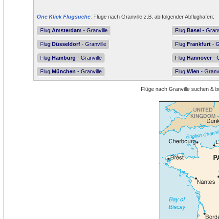
One Klick Flugsuche
: Flüge nach Granville z.B. ab folgender Abflughafen:
Flug
Amsterdam
- Granville
Flug
Basel
- Granv
Flug
Düsseldorf
- Granville
Flug
Frankfurt
- G
Flug
Hamburg
- Granville
Flug
Hannover
- G
Flug
München
- Granville
Flug
Wien
- Granvi