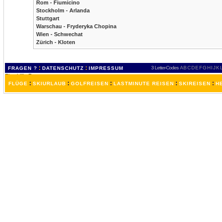
Rom - Fiumicino
Stockholm - Arlanda
Stuttgart
Warschau - Fryderyka Chopina
Wien - Schwechat
Zürich - Kloten
:
:
3 Letter-Codes
A
B
C
D
E
F
G
H
I
J
K
FRAGEN ?
DATENSCHUTZ
IMPRESSUM
:
:
:
:
:
FLÜGE
SKIURLAUB
GOLFREISEN
LASTMINUTE REISEN
SKIREISEN
H