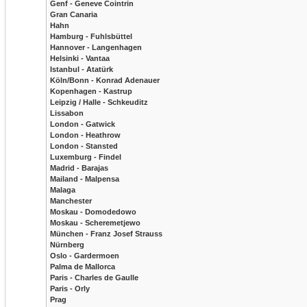
Genf - Geneve Cointrin
Gran Canaria
Hahn
Hamburg - Fuhlsbüttel
Hannover - Langenhagen
Helsinki - Vantaa
Istanbul - Atatürk
Köln/Bonn - Konrad Adenauer
Kopenhagen - Kastrup
Leipzig / Halle - Schkeuditz
Lissabon
London - Gatwick
London - Heathrow
London - Stansted
Luxemburg - Findel
Madrid - Barajas
Mailand - Malpensa
Malaga
Manchester
Moskau - Domodedowo
Moskau - Scheremetjewo
München - Franz Josef Strauss
Nürnberg
Oslo - Gardermoen
Palma de Mallorca
Paris - Charles de Gaulle
Paris - Orly
Prag