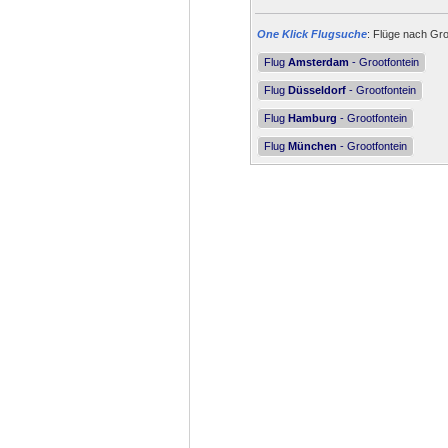
One Klick Flugsuche
: Flüge nach Gro
Flug
Amsterdam
- Grootfontein
Flug
Düsseldorf
- Grootfontein
Flug
Hamburg
- Grootfontein
Flug
München
- Grootfontein