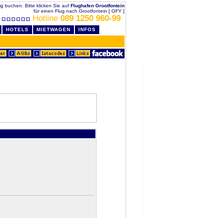
lig buchen. Bitte klicken Sie auf
Flughafen Grootfontein
für einen Flug nach Grootfontein [ GFY ]
Hotline
089 1250 960-99
HOTELS
MIETWAGEN
INFOS
n