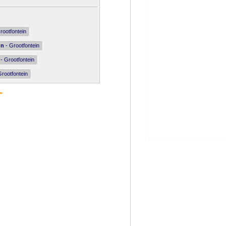
rootfontein
nn
- Grootfontein
- Grootfontein
rootfontein