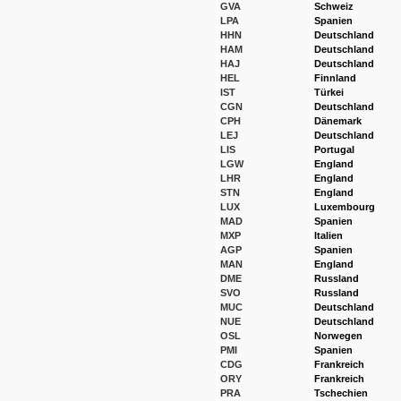
GVA
Schweiz
LPA
Spanien
HHN
Deutschland
HAM
Deutschland
HAJ
Deutschland
HEL
Finnland
IST
Türkei
CGN
Deutschland
CPH
Dänemark
LEJ
Deutschland
LIS
Portugal
LGW
England
LHR
England
STN
England
LUX
Luxembourg
MAD
Spanien
MXP
Italien
AGP
Spanien
MAN
England
DME
Russland
SVO
Russland
MUC
Deutschland
NUE
Deutschland
OSL
Norwegen
PMI
Spanien
CDG
Frankreich
ORY
Frankreich
PRA
Tschechien