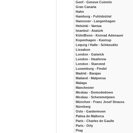
Genf - Geneve Cointrin
Gran Canaria
Hahn
Hamburg - Fuhlsbüttel
Hannover - Langenhagen
Helsinki - Vantaa
Istanbul - Atatürk
Köln/Bonn - Konrad Adenauer
Kopenhagen - Kastrup
Leipzig / Halle - Schkeuditz
Lissabon
London - Gatwick
London - Heathrow
London - Stansted
Luxemburg - Findel
Madrid - Barajas
Mailand - Malpensa
Malaga
Manchester
Moskau - Domodedowo
Moskau - Scheremetjewo
München - Franz Josef Strauss
Nürnberg
Oslo - Gardermoen
Palma de Mallorca
Paris - Charles de Gaulle
Paris - Orly
Prag