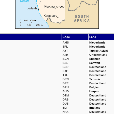
Code
Land
AMS
Niederlande
SPL
Niederlande
AYT
Türkei (Asien)
ATH
Griechenland
BCN
Spanien
t
BSL
Schweiz
BER
Deutschland
SXF
Deutschland
TXL
Deutschland
BRN
Schweiz
BRE
Deutschland
BRU
Belgien
BUD
Ungarn
DTM
Deutschland
DRS
Deutschland
DUS
Deutschland
EDI
England
FRA
Deutschland