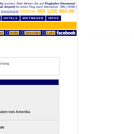
lig buchen. Bitte klicken Sie auf
Flughafen Glenwood -
l Airport]
für einen Flug nach Glenwood - MN [ GHW ]
Hotline
089 1250 960-99
HOTELS
MIETWAGEN
INFOS
uchung.
aaten von Amerika
 MN