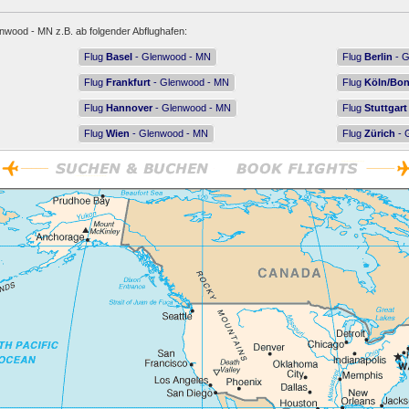
nwood - MN z.B. ab folgender Abflughafen:
Flug
Basel
- Glenwood - MN
Flug
Berlin
- G
Flug
Frankfurt
- Glenwood - MN
Flug
Köln/Bo
Flug
Hannover
- Glenwood - MN
Flug
Stuttgart
Flug
Wien
- Glenwood - MN
Flug
Zürich
- 