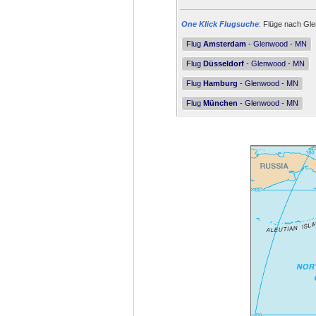
One Klick Flugsuche
: Flüge nach Gle
Flug
Amsterdam
- Glenwood - MN
Flug
Düsseldorf
- Glenwood - MN
Flug
Hamburg
- Glenwood - MN
Flug
München
- Glenwood - MN