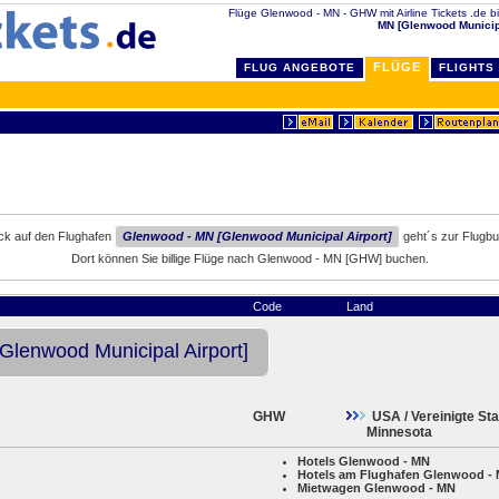
Flüge Glenwood - MN - GHW mit Airline Tickets .de bil
MN [Glenwood Municipa
FLÜGE
FLUG ANGEBOTE
FLIGHTS
ick auf den Flughafen
Glenwood - MN [Glenwood Municipal Airport]
geht´s zur Flugb
Dort können Sie billige Flüge nach Glenwood - MN [GHW] buchen.
Code
Land
Glenwood Municipal Airport]
GHW
USA / Vereinigte St
Minnesota
Hotels Glenwood - MN
Hotels am Flughafen Glenwood -
Mietwagen Glenwood - MN