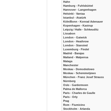
Hahn
Hamburg - Fuhlsbüttel
Hannover - Langenhagen
Helsinki - Vantaa
Istanbul - Atatürk
Köln/Bonn - Konrad Adenauer
Kopenhagen - Kastrup
Leipzig / Halle - Schkeuditz
Lissabon
London - Gatwick
London - Heathrow
London - Stansted
Luxemburg - Findel
Madrid - Barajas
Mailand - Malpensa
Malaga
Manchester
Moskau - Domodedowo
Moskau - Scheremetjewo
München - Franz Josef Strauss
Nürnberg
Oslo - Gardermoen
Palma de Mallorca
Paris - Charles de Gaulle
Paris - Orly
Prag
Rom - Fiumicino
Stockholm - Arlanda