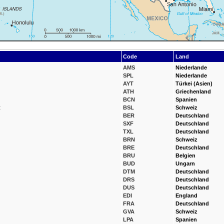
Code
Land
AMS
Niederlande
SPL
Niederlande
AYT
Türkei (Asien)
ATH
Griechenland
BCN
Spanien
t
BSL
Schweiz
BER
Deutschland
SXF
Deutschland
TXL
Deutschland
BRN
Schweiz
BRE
Deutschland
BRU
Belgien
BUD
Ungarn
DTM
Deutschland
DRS
Deutschland
DUS
Deutschland
EDI
England
FRA
Deutschland
GVA
Schweiz
LPA
Spanien