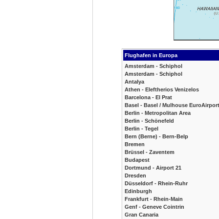
Flughafen in Europa
Amsterdam - Schiphol
Amsterdam - Schiphol
Antalya
Athen - Eleftherios Venizelos
Barcelona - El Prat
Basel - Basel / Mulhouse EuroAirpor
Berlin - Metropolitan Area
Berlin - Schönefeld
Berlin - Tegel
Bern (Berne) - Bern-Belp
Bremen
Brüssel - Zaventem
Budapest
Dortmund - Airport 21
Dresden
Düsseldorf - Rhein-Ruhr
Edinburgh
Frankfurt - Rhein-Main
Genf - Geneve Cointrin
Gran Canaria