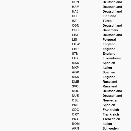
HHN
Deutschland
HAM
Deutschland
HAJ
Deutschland
HEL
Finnland
IST
Türkei
CGN
Deutschland
CPH
Dänemark
LEJ
Deutschland
LIS
Portugal
LGW
England
LHR
England
STN
England
LUX
Luxembourg
MAD
Spanien
MXP
Italien
AGP
Spanien
MAN
England
DME
Russland
SVO
Russland
MUC
Deutschland
NUE
Deutschland
OSL
Norwegen
PMI
Spanien
CDG
Frankreich
ORY
Frankreich
PRA
Tschechien
ROM
Italien
ARN
Schweden