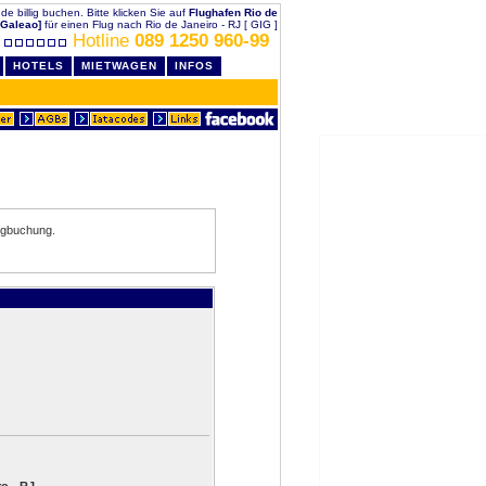
.de billig buchen. Bitte klicken Sie auf
Flughafen Rio de
 Galeao]
für einen Flug nach Rio de Janeiro - RJ [ GIG ]
Hotline
089 1250 960-99
HOTELS
MIETWAGEN
INFOS
ugbuchung.