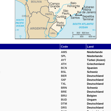
Code
Land
AMS
Niederlande
SPL
Niederlande
AYT
Türkei (Asien)
ATH
Griechenland
BCN
Spanien
t
BSL
Schweiz
BER
Deutschland
SXF
Deutschland
TXL
Deutschland
BRN
Schweiz
BRE
Deutschland
BRU
Belgien
BUD
Ungarn
DTM
Deutschland
DRS
Deutschland