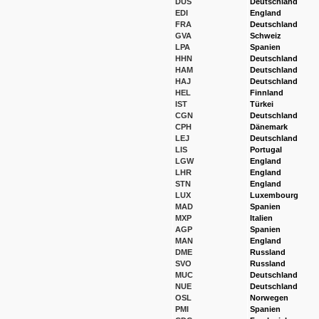
DUS
Deutschland
EDI
England
FRA
Deutschland
GVA
Schweiz
LPA
Spanien
HHN
Deutschland
HAM
Deutschland
HAJ
Deutschland
HEL
Finnland
IST
Türkei
CGN
Deutschland
CPH
Dänemark
LEJ
Deutschland
LIS
Portugal
LGW
England
LHR
England
STN
England
LUX
Luxembourg
MAD
Spanien
MXP
Italien
AGP
Spanien
MAN
England
DME
Russland
SVO
Russland
MUC
Deutschland
NUE
Deutschland
OSL
Norwegen
PMI
Spanien