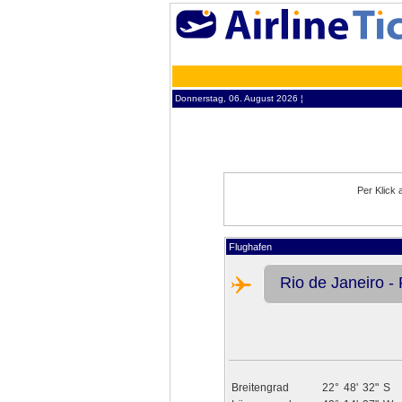
Donnerstag, 06. August 2026 ¦
Per Klick 
Flughafen
Rio de Janeiro -
Breitengrad
22°
48'
32"
S