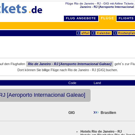
Flüge Rio de Janeiro - RJ - GIG mit Airline Tickets 
Janeiro - RJ [Aeroporto Internacional
FLÜGE
FLUG ANGEBOTE
FLIGHTS
auf den Flughafen
Rio de Janeiro - RJ [Aeroporto Internacional Galeao]
geht´s zur Fl
Dort können Sie billige Flüge nach Rio de Janeiro - RJ [GIG] buchen.
Code
Land
 RJ [Aeroporto Internacional Galeao]
GIG
Brasilien
Hotels Rio de Janeiro - RJ