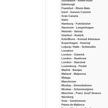
Düsseldorf - Rhein-Ruhr
Edinburgh
Frankfurt - Rhein-Main
Genf - Geneve Cointrin
Gran Canaria
Hahn
Hamburg - Fuhlsbüttel
Hannover - Langenhagen
Helsinki - Vantaa
Istanbul - Atatürk
Köln/Bonn - Konrad Adenauer
Kopenhagen - Kastrup
Leipzig / Halle - Schkeuditz
Lissabon
London - Gatwick
London - Heathrow
London - Stansted
Luxemburg - Findel
Madrid - Barajas
Mailand - Malpensa
Malaga
Manchester
Moskau - Domodedowo
Moskau - Scheremetjewo
München - Franz Josef Strauss
Nürnberg
Oslo - Gardermoen
Palma de Mallorca