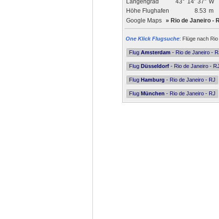
Längengrad
43°
14'
37"
W
Höhe Flughafen
8.53
m
Google Maps
»
Rio de Janeiro - 
One Klick Flugsuche
: Flüge nach Rio
Flug
Amsterdam
- Rio de Janeiro - 
Flug
Düsseldorf
- Rio de Janeiro - R
Flug
Hamburg
- Rio de Janeiro - RJ
Flug
München
- Rio de Janeiro - RJ