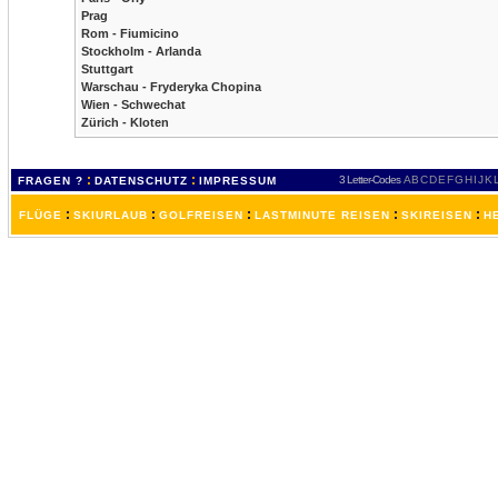
Prag
Rom - Fiumicino
Stockholm - Arlanda
Stuttgart
Warschau - Fryderyka Chopina
Wien - Schwechat
Zürich - Kloten
:
:
3 Letter-Codes
A
B
C
D
E
F
G
H
I
J
K
FRAGEN ?
DATENSCHUTZ
IMPRESSUM
:
:
:
:
:
FLÜGE
SKIURLAUB
GOLFREISEN
LASTMINUTE REISEN
SKIREISEN
H