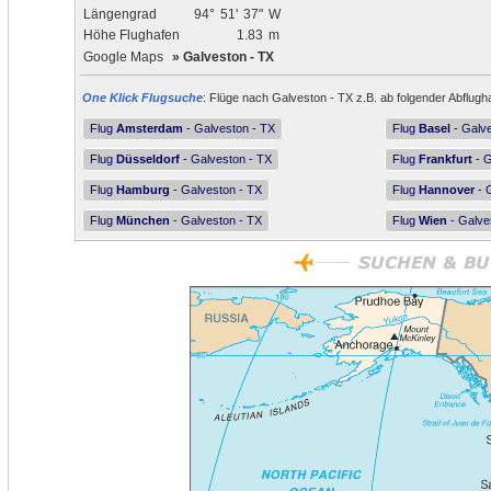
Längengrad
94°
51'
37"
W
Höhe Flughafen
1.83
m
Google Maps
»
Galveston - TX
One Klick Flugsuche
: Flüge nach Galveston - TX z.B. ab folgender Abflugh
Flug
Amsterdam
- Galveston - TX
Flug
Basel
- Galve
Flug
Düsseldorf
- Galveston - TX
Flug
Frankfurt
- G
Flug
Hamburg
- Galveston - TX
Flug
Hannover
- 
Flug
München
- Galveston - TX
Flug
Wien
- Galve