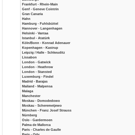
Frankfurt - Rhein-Main
Genf - Geneve Cointrin
Gran Canaria
Hahn
Hamburg - Fuhlsbüttel
Hannover - Langenhagen
Helsinki - Vantaa
Istanbul - Atatürk
Köln/Bonn - Konrad Adenauer
Kopenhagen - Kastrup
Leipzig / Halle - Schkeuditz
Lissabon
London - Gatwick
London - Heathrow
London - Stansted
Luxemburg - Findel
Madrid - Barajas
Mailand - Malpensa
Malaga
Manchester
Moskau - Domodedowo
Moskau - Scheremetjewo
München - Franz Josef Strauss
Nürnberg
Oslo - Gardermoen
Palma de Mallorca
Paris - Charles de Gaulle
Paris - Orly