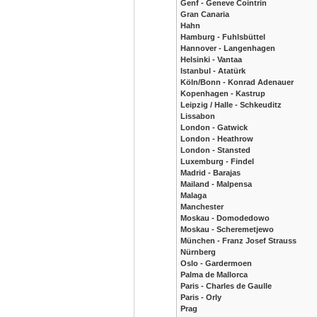
Genf - Geneve Cointrin
Gran Canaria
Hahn
Hamburg - Fuhlsbüttel
Hannover - Langenhagen
Helsinki - Vantaa
Istanbul - Atatürk
Köln/Bonn - Konrad Adenauer
Kopenhagen - Kastrup
Leipzig / Halle - Schkeuditz
Lissabon
London - Gatwick
London - Heathrow
London - Stansted
Luxemburg - Findel
Madrid - Barajas
Mailand - Malpensa
Malaga
Manchester
Moskau - Domodedowo
Moskau - Scheremetjewo
München - Franz Josef Strauss
Nürnberg
Oslo - Gardermoen
Palma de Mallorca
Paris - Charles de Gaulle
Paris - Orly
Prag