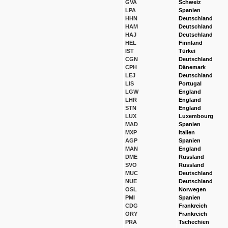
GVA
Schweiz
LPA
Spanien
HHN
Deutschland
HAM
Deutschland
HAJ
Deutschland
HEL
Finnland
IST
Türkei
CGN
Deutschland
CPH
Dänemark
LEJ
Deutschland
LIS
Portugal
LGW
England
LHR
England
STN
England
LUX
Luxembourg
MAD
Spanien
MXP
Italien
AGP
Spanien
MAN
England
DME
Russland
SVO
Russland
MUC
Deutschland
NUE
Deutschland
OSL
Norwegen
PMI
Spanien
CDG
Frankreich
ORY
Frankreich
PRA
Tschechien