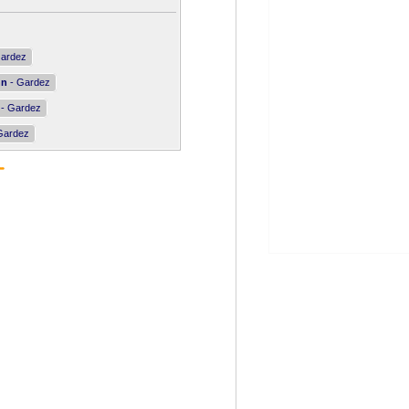
ardez
nn
- Gardez
- Gardez
Gardez