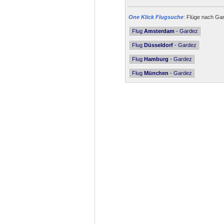
One Klick Flugsuche
: Flüge nach Gar
Flug
Amsterdam
- Gardez
Flug
Düsseldorf
- Gardez
Flug
Hamburg
- Gardez
Flug
München
- Gardez