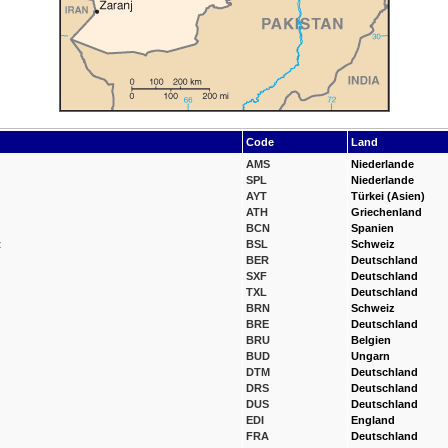
Code
Land
AMS
Niederlande
SPL
Niederlande
AYT
Türkei (Asien)
ATH
Griechenland
BCN
Spanien
t
BSL
Schweiz
BER
Deutschland
SXF
Deutschland
TXL
Deutschland
BRN
Schweiz
BRE
Deutschland
BRU
Belgien
BUD
Ungarn
DTM
Deutschland
DRS
Deutschland
DUS
Deutschland
EDI
England
FRA
Deutschland