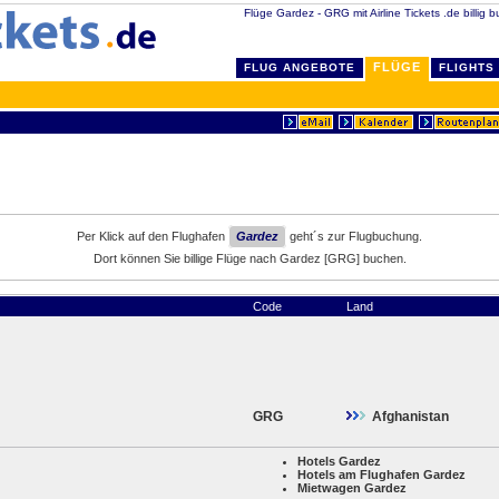
Flüge Gardez - GRG mit Airline Tickets .de billig 
FLÜGE
FLUG ANGEBOTE
FLIGHTS
Per Klick auf den Flughafen
Gardez
geht´s zur Flugbuchung.
Dort können Sie billige Flüge nach Gardez [GRG] buchen.
Code
Land
GRG
Afghanistan
Hotels Gardez
Hotels am Flughafen Gardez
Mietwagen Gardez