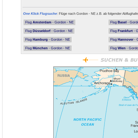
One Klick Flugsuche
: Flüge nach Gordon - NE z.B. ab folgender Abflughafe
Flug
Amsterdam
- Gordon - NE
Flug
Basel
- Gord
Flug
Düsseldorf
- Gordon - NE
Flug
Frankfurt
- G
Flug
Hamburg
- Gordon - NE
Flug
Hannover
- 
Flug
München
- Gordon - NE
Flug
Wien
- Gordo