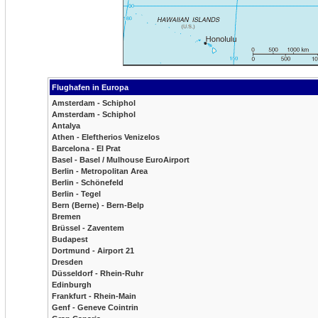
Flughafen in Europa
Amsterdam - Schiphol
Amsterdam - Schiphol
Antalya
Athen - Eleftherios Venizelos
Barcelona - El Prat
Basel - Basel / Mulhouse EuroAirport
Berlin - Metropolitan Area
Berlin - Schönefeld
Berlin - Tegel
Bern (Berne) - Bern-Belp
Bremen
Brüssel - Zaventem
Budapest
Dortmund - Airport 21
Dresden
Düsseldorf - Rhein-Ruhr
Edinburgh
Frankfurt - Rhein-Main
Genf - Geneve Cointrin