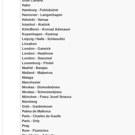
Gran Canaria
Hahn
Hamburg - Fuhlsbüttel
Hannover - Langenhagen
Helsinki - Vantaa
Istanbul - Atatürk
Köln/Bonn - Konrad Adenauer
Kopenhagen - Kastrup
Leipzig / Halle - Schkeuditz
Lissabon
London - Gatwick
London - Heathrow
London - Stansted
Luxemburg - Findel
Madrid - Barajas
Mailand - Malpensa
Malaga
Manchester
Moskau - Domodedowo
Moskau - Scheremetjewo
München - Franz Josef Strauss
Nürnberg
Oslo - Gardermoen
Palma de Mallorca
Paris - Charles de Gaulle
Paris - Orly
Prag
Rom - Fiumicino