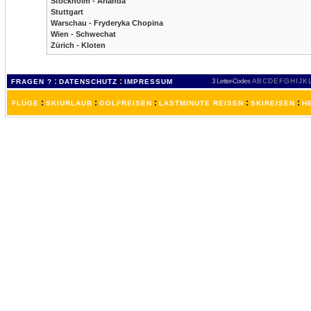
Stockholm - Arlanda
Stuttgart
Warschau - Fryderyka Chopina
Wien - Schwechat
Zürich - Kloten
:
:
3 Letter-Codes
A
B
C
D
E
F
G
H
I
J
K
FRAGEN ?
DATENSCHUTZ
IMPRESSUM
:
:
:
:
:
FLÜGE
SKIURLAUB
GOLFREISEN
LASTMINUTE REISEN
SKIREISEN
H