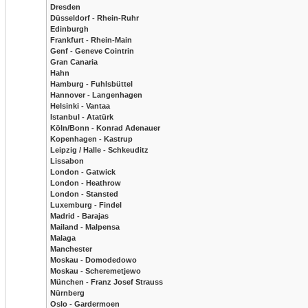
Dresden
Düsseldorf - Rhein-Ruhr
Edinburgh
Frankfurt - Rhein-Main
Genf - Geneve Cointrin
Gran Canaria
Hahn
Hamburg - Fuhlsbüttel
Hannover - Langenhagen
Helsinki - Vantaa
Istanbul - Atatürk
Köln/Bonn - Konrad Adenauer
Kopenhagen - Kastrup
Leipzig / Halle - Schkeuditz
Lissabon
London - Gatwick
London - Heathrow
London - Stansted
Luxemburg - Findel
Madrid - Barajas
Mailand - Malpensa
Malaga
Manchester
Moskau - Domodedowo
Moskau - Scheremetjewo
München - Franz Josef Strauss
Nürnberg
Oslo - Gardermoen