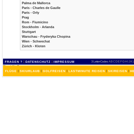
Palma de Mallorca
Paris - Charles de Gaulle
Paris - Orly
Prag
Rom - Fiumicino
Stockholm - Arlanda
Stuttgart
Warschau - Fryderyka Chopina
Wien - Schwechat
Zürich - Kloten
:
:
3 Letter-Codes
A
B
C
D
E
F
G
H
I
J
K
FRAGEN ?
DATENSCHUTZ
IMPRESSUM
:
:
:
:
:
FLÜGE
SKIURLAUB
GOLFREISEN
LASTMINUTE REISEN
SKIREISEN
H