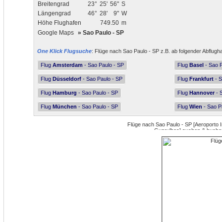
Breitengrad
23°
25'
56"
S
Längengrad
46°
28'
9"
W
Höhe Flughafen
749.50
m
Google Maps
»
Sao Paulo - SP
One Klick Flugsuche
: Flüge nach Sao Paulo - SP z.B. ab folgender Abflugh
Flug
Amsterdam
- Sao Paulo - SP
Flug
Basel
- Sao P
Flug
Düsseldorf
- Sao Paulo - SP
Flug
Frankfurt
- S
Flug
Hamburg
- Sao Paulo - SP
Flug
Hannover
- 
Flug
München
- Sao Paulo - SP
Flug
Wien
- Sao P