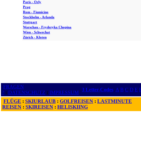
Paris - Orly
Prag
Rom - Fiumicino
Stockholm - Arlanda
Stuttgart
Warschau - Fryderyka Chopina
Wien - Schwechat
Zürich - Kloten
FRAGEN
3 Letter-Codes
A
B
C
D
E
?
:
DATENSCHUTZ
:
IMPRESSUM
FLÜGE
:
SKIURLAUB
:
GOLFREISEN
:
LASTMINUTE
REISEN
:
SKIREISEN
:
HELISKIING