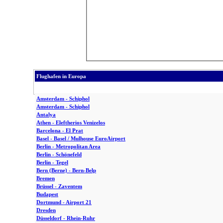
Flughafen in Europa
Amsterdam - Schiphol
Amsterdam - Schiphol
Antalya
Athen - Eleftherios Venizelos
Barcelona - El Prat
Basel - Basel / Mulhouse EuroAirport
Berlin - Metropolitan Area
Berlin - Schönefeld
Berlin - Tegel
Bern (Berne) - Bern-Belp
Bremen
Brüssel - Zaventem
Budapest
Dortmund - Airport 21
Dresden
Düsseldorf - Rhein-Ruhr