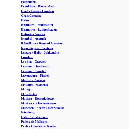
Edinburgh
Frankfurt - Rhein-Main
Genf - Geneve Cointrin
Gran Canaria
Hahn
Hamburg - Fuhlsbüttel
Hannover - Langenhagen
Helsinki - Vantaa
Istanbul - Atatürk
Köln/Bonn - Konrad Adenauer
Kopenhagen - Kastrup
Leipzig / Halle - Schkeuditz
Lissabon
London - Gatwick
London - Heathrow
London - Stansted
Luxemburg - Findel
Madrid - Barajas
Mailand - Malpensa
Malaga
Manchester
Moskau - Domodedowo
Moskau - Scheremetjewo
München - Franz Josef Strauss
Nürnberg
Oslo - Gardermoen
Palma de Mallorca
Paris - Charles de Gaulle