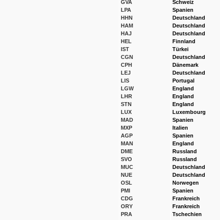
GVA
Schweiz
LPA
Spanien
HHN
Deutschland
HAM
Deutschland
HAJ
Deutschland
HEL
Finnland
IST
Türkei
CGN
Deutschland
CPH
Dänemark
LEJ
Deutschland
LIS
Portugal
LGW
England
LHR
England
STN
England
LUX
Luxembourg
MAD
Spanien
MXP
Italien
AGP
Spanien
MAN
England
DME
Russland
SVO
Russland
MUC
Deutschland
NUE
Deutschland
OSL
Norwegen
PMI
Spanien
CDG
Frankreich
ORY
Frankreich
PRA
Tschechien