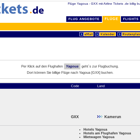
Flüge Yagoua - GXX mit Airline Tickets .de billig b
FLÜGE
FLUG ANGEBOTE
FLIGHTS
Per Klick auf den Flughafen
Yagoua
geht´s zur Flugbuchung.
Dort können Sie billige Flüge nach Yagoua [GXX] buchen.
Code
Land
GXX
Kamerun
Hotels Yagoua
Hotels am Flughafen Yagoua
Mietwagen Yagoua