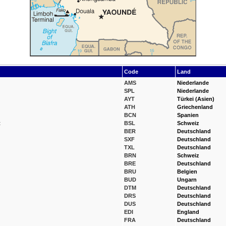
Code
Land
AMS
Niederlande
SPL
Niederlande
AYT
Türkei (Asien)
ATH
Griechenland
BCN
Spanien
t
BSL
Schweiz
BER
Deutschland
SXF
Deutschland
TXL
Deutschland
BRN
Schweiz
BRE
Deutschland
BRU
Belgien
BUD
Ungarn
DTM
Deutschland
DRS
Deutschland
DUS
Deutschland
EDI
England
FRA
Deutschland