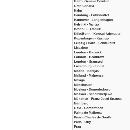
Genf - Geneve Cointrin
Gran Canaria
Hahn
Hamburg - Fuhlsbüttel
Hannover - Langenhagen
Helsinki - Vantaa
Istanbul - Atatürk
Köln/Bonn - Konrad Adenauer
Kopenhagen - Kastrup
Leipzig / Halle - Schkeuditz
Lissabon
London - Gatwick
London - Heathrow
London - Stansted
Luxemburg - Findel
Madrid - Barajas
Mailand - Malpensa
Malaga
Manchester
Moskau - Domodedowo
Moskau - Scheremetjewo
München - Franz Josef Strauss
Nürnberg
Oslo - Gardermoen
Palma de Mallorca
Paris - Charles de Gaulle
Paris - Orly
Prag