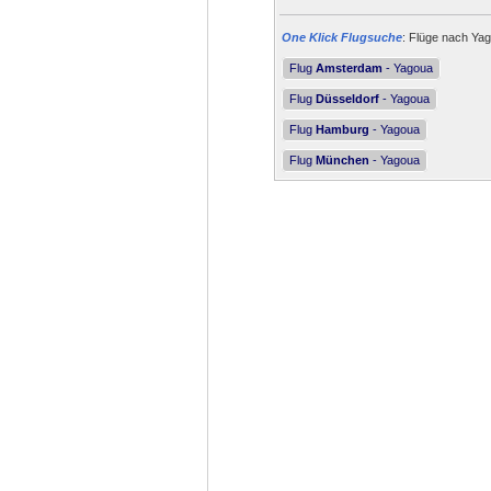
One Klick Flugsuche
: Flüge nach Yag
Flug
Amsterdam
- Yagoua
Flug
Düsseldorf
- Yagoua
Flug
Hamburg
- Yagoua
Flug
München
- Yagoua