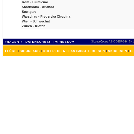
Rom - Fiumicino
Stockholm - Arlanda
Stuttgart
Warschau - Fryderyka Chopina
Wien - Schwechat
Zürich - Kloten
:
:
3 Letter-Codes
A
B
C
D
E
F
G
H
I
J
K
FRAGEN ?
DATENSCHUTZ
IMPRESSUM
:
:
:
:
:
FLÜGE
SKIURLAUB
GOLFREISEN
LASTMINUTE REISEN
SKIREISEN
H