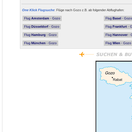
One Klick Flugsuche
: Flüge nach Gozo z.B. ab folgender Abflughafen:
Flug
Amsterdam
- Gozo
Flug
Basel
- Gozo
Flug
Düsseldorf
- Gozo
Flug
Frankfurt
- 
Flug
Hamburg
- Gozo
Flug
Hannover
- 
Flug
München
- Gozo
Flug
Wien
- Gozo