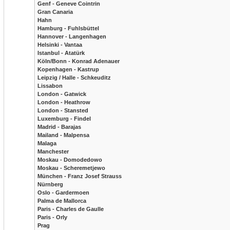
Genf - Geneve Cointrin
Gran Canaria
Hahn
Hamburg - Fuhlsbüttel
Hannover - Langenhagen
Helsinki - Vantaa
Istanbul - Atatürk
Köln/Bonn - Konrad Adenauer
Kopenhagen - Kastrup
Leipzig / Halle - Schkeuditz
Lissabon
London - Gatwick
London - Heathrow
London - Stansted
Luxemburg - Findel
Madrid - Barajas
Mailand - Malpensa
Malaga
Manchester
Moskau - Domodedowo
Moskau - Scheremetjewo
München - Franz Josef Strauss
Nürnberg
Oslo - Gardermoen
Palma de Mallorca
Paris - Charles de Gaulle
Paris - Orly
Prag