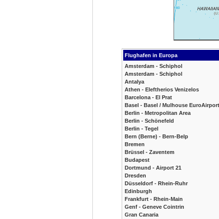
Flughafen in Europa
Amsterdam - Schiphol
Amsterdam - Schiphol
Antalya
Athen - Eleftherios Venizelos
Barcelona - El Prat
Basel - Basel / Mulhouse EuroAirpor
Berlin - Metropolitan Area
Berlin - Schönefeld
Berlin - Tegel
Bern (Berne) - Bern-Belp
Bremen
Brüssel - Zaventem
Budapest
Dortmund - Airport 21
Dresden
Düsseldorf - Rhein-Ruhr
Edinburgh
Frankfurt - Rhein-Main
Genf - Geneve Cointrin
Gran Canaria