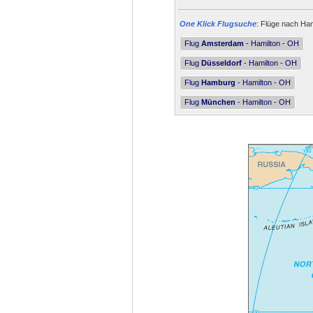
One Klick Flugsuche
: Flüge nach Ham
Flug
Amsterdam
- Hamilton - OH
Flug
Düsseldorf
- Hamilton - OH
Flug
Hamburg
- Hamilton - OH
Flug
München
- Hamilton - OH