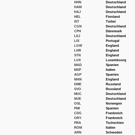
HHN
Deutschland
HAM
Deutschland
HAJ
Deutschland
HEL
Finnland
IST
Türkei
CGN
Deutschland
CPH
Dänemark
LEJ
Deutschland
LIS
Portugal
LGW
England
LHR
England
STN
England
LUX
Luxembourg
MAD
Spanien
MXP
Italien
AGP
Spanien
MAN
England
DME
Russland
SVO
Russland
MUC
Deutschland
NUE
Deutschland
OSL
Norwegen
PMI
Spanien
CDG
Frankreich
ORY
Frankreich
PRA
Tschechien
ROM
Italien
ARN
Schweden