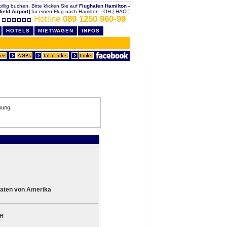
illig buchen. Bitte klicken Sie auf
Flughafen Hamilton -
ield Airport]
für einen Flug nach Hamilton - OH [ HAO ]
Hotline
089 1250 960-99
HOTELS
MIETWAGEN
INFOS
hung.
aaten von Amerika
OH