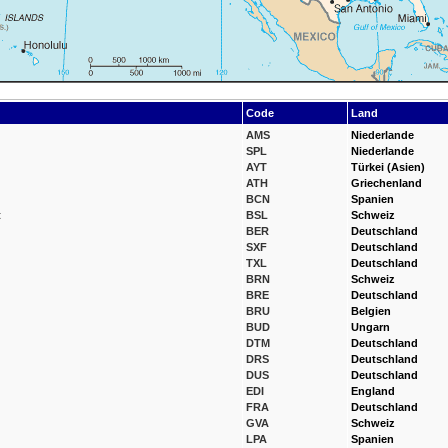
Code
Land
AMS
Niederlande
SPL
Niederlande
AYT
Türkei (Asien)
ATH
Griechenland
BCN
Spanien
t
BSL
Schweiz
BER
Deutschland
SXF
Deutschland
TXL
Deutschland
BRN
Schweiz
BRE
Deutschland
BRU
Belgien
BUD
Ungarn
DTM
Deutschland
DRS
Deutschland
DUS
Deutschland
EDI
England
FRA
Deutschland
GVA
Schweiz
LPA
Spanien