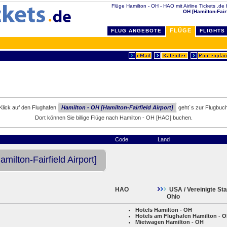
Flüge Hamilton - OH - HAO mit Airline Tickets .de b
OH [Hamilton-Fairf
FLÜGE
FLUG ANGEBOTE
FLIGHTS
Klick auf den Flughafen
Hamilton - OH [Hamilton-Fairfield Airport]
geht´s zur Flugbuc
Dort können Sie billige Flüge nach Hamilton - OH [HAO] buchen.
Code
Land
milton-Fairfield Airport]
HAO
USA / Vereinigte St
Ohio
Hotels Hamilton - OH
Hotels am Flughafen Hamilton - 
Mietwagen Hamilton - OH