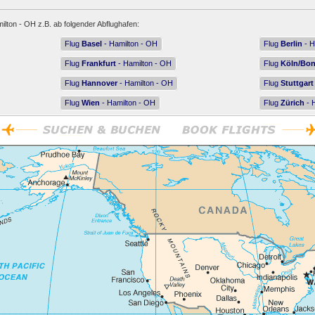
ilton - OH z.B. ab folgender Abflughafen:
Flug
Basel
- Hamilton - OH
Flug
Berlin
- H
Flug
Frankfurt
- Hamilton - OH
Flug
Köln/Bo
Flug
Hannover
- Hamilton - OH
Flug
Stuttgart
Flug
Wien
- Hamilton - OH
Flug
Zürich
- 