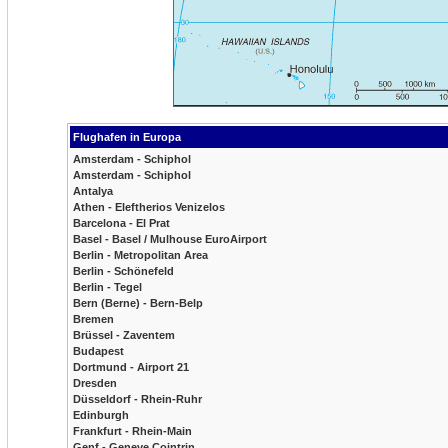
Flughafen in Europa
Amsterdam - Schiphol
Amsterdam - Schiphol
Antalya
Athen - Eleftherios Venizelos
Barcelona - El Prat
Basel - Basel / Mulhouse EuroAirport
Berlin - Metropolitan Area
Berlin - Schönefeld
Berlin - Tegel
Bern (Berne) - Bern-Belp
Bremen
Brüssel - Zaventem
Budapest
Dortmund - Airport 21
Dresden
Düsseldorf - Rhein-Ruhr
Edinburgh
Frankfurt - Rhein-Main
Genf - Geneve Cointrin