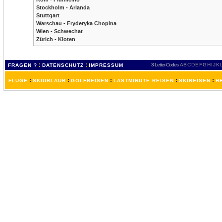
Stockholm - Arlanda
Stuttgart
Warschau - Fryderyka Chopina
Wien - Schwechat
Zürich - Kloten
:
:
3 Letter-Codes
A
B
C
D
E
F
G
H
I
J
K
FRAGEN ?
DATENSCHUTZ
IMPRESSUM
:
:
:
:
:
FLÜGE
SKIURLAUB
GOLFREISEN
LASTMINUTE REISEN
SKIREISEN
H