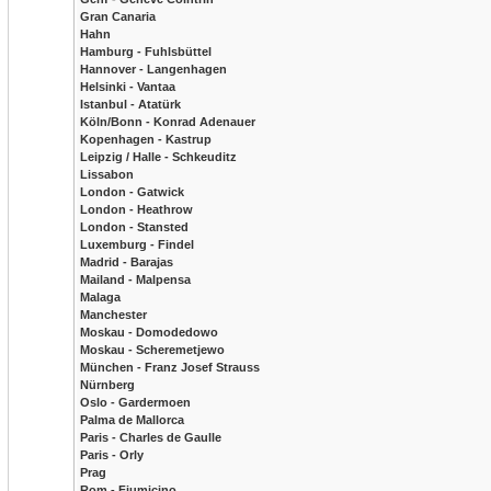
Gran Canaria
Hahn
Hamburg - Fuhlsbüttel
Hannover - Langenhagen
Helsinki - Vantaa
Istanbul - Atatürk
Köln/Bonn - Konrad Adenauer
Kopenhagen - Kastrup
Leipzig / Halle - Schkeuditz
Lissabon
London - Gatwick
London - Heathrow
London - Stansted
Luxemburg - Findel
Madrid - Barajas
Mailand - Malpensa
Malaga
Manchester
Moskau - Domodedowo
Moskau - Scheremetjewo
München - Franz Josef Strauss
Nürnberg
Oslo - Gardermoen
Palma de Mallorca
Paris - Charles de Gaulle
Paris - Orly
Prag
Rom - Fiumicino