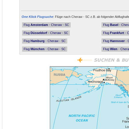
One Klick Flugsuche
: Flüge nach Cheraw - SC z.B. ab folgender Abflughaf
Flug
Amsterdam
- Cheraw - SC
Flug
Basel
- Cher
Flug
Düsseldorf
- Cheraw - SC
Flug
Frankfurt
- C
Flug
Hamburg
- Cheraw - SC
Flug
Hannover
- 
Flug
München
- Cheraw - SC
Flug
Wien
- Chera