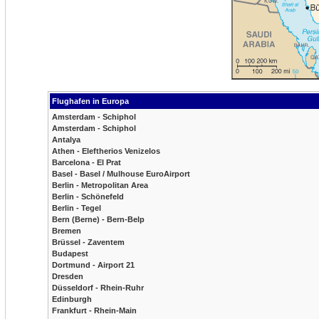
Flughafen in Europa
Amsterdam - Schiphol
Amsterdam - Schiphol
Antalya
Athen - Eleftherios Venizelos
Barcelona - El Prat
Basel - Basel / Mulhouse EuroAirport
Berlin - Metropolitan Area
Berlin - Schönefeld
Berlin - Tegel
Bern (Berne) - Bern-Belp
Bremen
Brüssel - Zaventem
Budapest
Dortmund - Airport 21
Dresden
Düsseldorf - Rhein-Ruhr
Edinburgh
Frankfurt - Rhein-Main