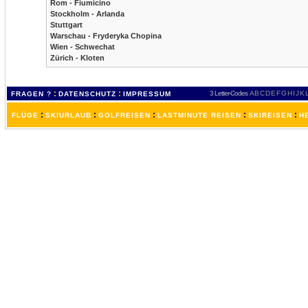
Rom - Fiumicino
Stockholm - Arlanda
Stuttgart
Warschau - Fryderyka Chopina
Wien - Schwechat
Zürich - Kloten
:
:
3 Letter-Codes
A
B
C
D
E
F
G
H
I
J
K
FRAGEN ?
DATENSCHUTZ
IMPRESSUM
:
:
:
:
:
FLÜGE
SKIURLAUB
GOLFREISEN
LASTMINUTE REISEN
SKIREISEN
H