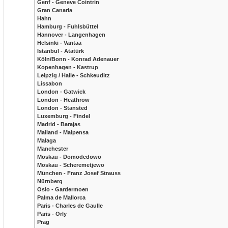
Genf - Geneve Cointrin
Gran Canaria
Hahn
Hamburg - Fuhlsbüttel
Hannover - Langenhagen
Helsinki - Vantaa
Istanbul - Atatürk
Köln/Bonn - Konrad Adenauer
Kopenhagen - Kastrup
Leipzig / Halle - Schkeuditz
Lissabon
London - Gatwick
London - Heathrow
London - Stansted
Luxemburg - Findel
Madrid - Barajas
Mailand - Malpensa
Malaga
Manchester
Moskau - Domodedowo
Moskau - Scheremetjewo
München - Franz Josef Strauss
Nürnberg
Oslo - Gardermoen
Palma de Mallorca
Paris - Charles de Gaulle
Paris - Orly
Prag