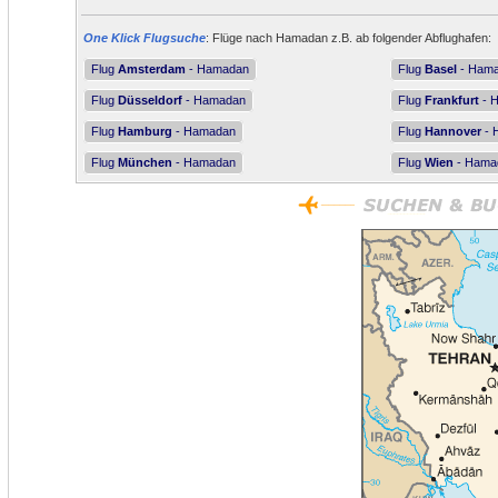
One Klick Flugsuche
: Flüge nach Hamadan z.B. ab folgender Abflughafen:
Flug
Amsterdam
- Hamadan
Flug
Basel
- Ham
Flug
Düsseldorf
- Hamadan
Flug
Frankfurt
- 
Flug
Hamburg
- Hamadan
Flug
Hannover
- 
Flug
München
- Hamadan
Flug
Wien
- Hama