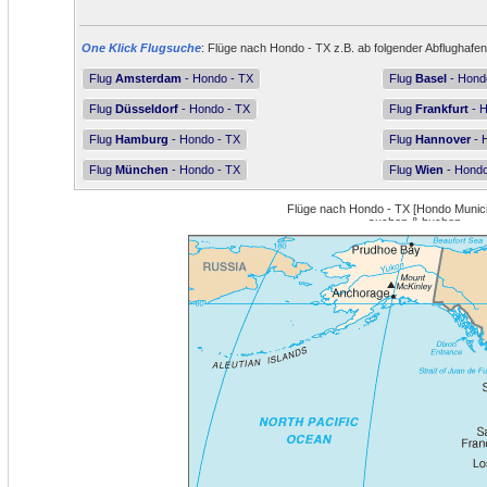
One Klick Flugsuche
: Flüge nach Hondo - TX z.B. ab folgender Abflughafen
Flug
Amsterdam
- Hondo - TX
Flug
Basel
- Hond
Flug
Düsseldorf
- Hondo - TX
Flug
Frankfurt
- H
Flug
Hamburg
- Hondo - TX
Flug
Hannover
- 
Flug
München
- Hondo - TX
Flug
Wien
- Hondo