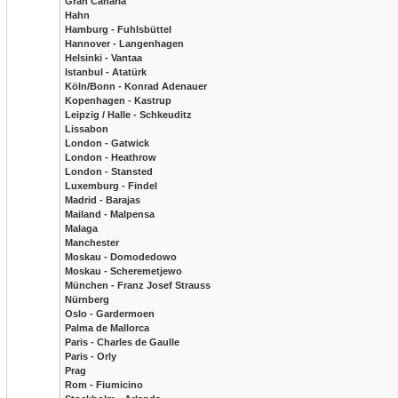
Gran Canaria
Hahn
Hamburg - Fuhlsbüttel
Hannover - Langenhagen
Helsinki - Vantaa
Istanbul - Atatürk
Köln/Bonn - Konrad Adenauer
Kopenhagen - Kastrup
Leipzig / Halle - Schkeuditz
Lissabon
London - Gatwick
London - Heathrow
London - Stansted
Luxemburg - Findel
Madrid - Barajas
Mailand - Malpensa
Malaga
Manchester
Moskau - Domodedowo
Moskau - Scheremetjewo
München - Franz Josef Strauss
Nürnberg
Oslo - Gardermoen
Palma de Mallorca
Paris - Charles de Gaulle
Paris - Orly
Prag
Rom - Fiumicino