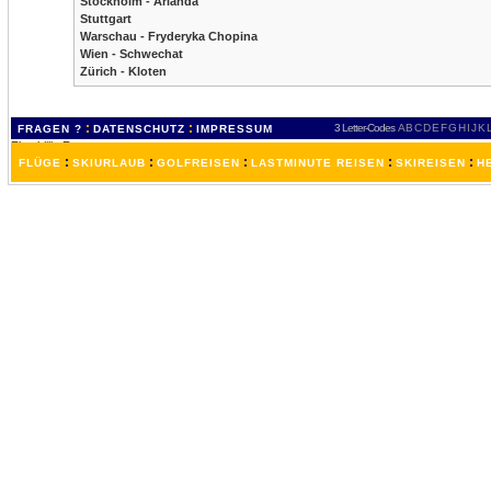
Stockholm - Arlanda
Stuttgart
Warschau - Fryderyka Chopina
Wien - Schwechat
Zürich - Kloten
:
:
3 Letter-Codes
A
B
C
D
E
F
G
H
I
J
K
FRAGEN ?
DATENSCHUTZ
IMPRESSUM
:
:
:
:
:
FLÜGE
SKIURLAUB
GOLFREISEN
LASTMINUTE REISEN
SKIREISEN
H