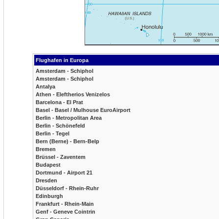
Flughafen in Europa
Amsterdam - Schiphol
Amsterdam - Schiphol
Antalya
Athen - Eleftherios Venizelos
Barcelona - El Prat
Basel - Basel / Mulhouse EuroAirport
Berlin - Metropolitan Area
Berlin - Schönefeld
Berlin - Tegel
Bern (Berne) - Bern-Belp
Bremen
Brüssel - Zaventem
Budapest
Dortmund - Airport 21
Dresden
Düsseldorf - Rhein-Ruhr
Edinburgh
Frankfurt - Rhein-Main
Genf - Geneve Cointrin