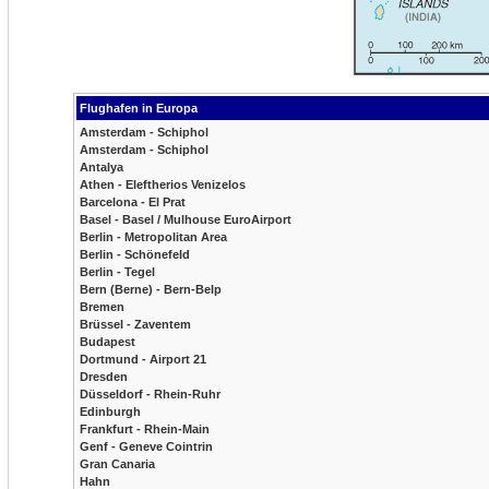
Flughafen in Europa
Amsterdam - Schiphol
Amsterdam - Schiphol
Antalya
Athen - Eleftherios Venizelos
Barcelona - El Prat
Basel - Basel / Mulhouse EuroAirport
Berlin - Metropolitan Area
Berlin - Schönefeld
Berlin - Tegel
Bern (Berne) - Bern-Belp
Bremen
Brüssel - Zaventem
Budapest
Dortmund - Airport 21
Dresden
Düsseldorf - Rhein-Ruhr
Edinburgh
Frankfurt - Rhein-Main
Genf - Geneve Cointrin
Gran Canaria
Hahn