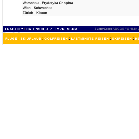
Warschau - Fryderyka Chopina
Wien - Schwechat
Zürich - Kloten
:
:
3 Letter-Codes
A
B
C
D
E
F
G
H
I
J
K
FRAGEN ?
DATENSCHUTZ
IMPRESSUM
:
:
:
:
:
FLÜGE
SKIURLAUB
GOLFREISEN
LASTMINUTE REISEN
SKIREISEN
H