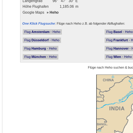
Längengrad
96°
47'
30"
E
Höhe Flughafen
1,185.06
m
Google Maps
»
Heho
One Klick Flugsuche
: Flüge nach Heho z.B. ab folgender Abflughafen:
Flug
Amsterdam
- Heho
Flug
Basel
- Heho
Flug
Düsseldorf
- Heho
Flug
Frankfurt
- 
Flug
Hamburg
- Heho
Flug
Hannover
- 
Flug
München
- Heho
Flug
Wien
- Heho