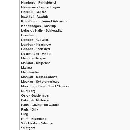
Hamburg - Fuhlsbüttel
Hannover - Langenhagen
Helsinki - Vantaa
Istanbul - Atatürk
Köln/Bonn - Konrad Adenauer
Kopenhagen - Kastrup
Leipzig / Halle - Schkeuditz
Lissabon
London - Gatwick
London - Heathrow
London - Stansted
Luxemburg - Findel
Madrid - Barajas
Mailand - Malpensa
Malaga
Manchester
Moskau - Domodedowo
Moskau - Scheremetjewo
München - Franz Josef Strauss
Nürnberg
Oslo - Gardermoen
Palma de Mallorca
Paris - Charles de Gaulle
Paris - Orly
Prag
Rom - Fiumicino
Stockholm - Arlanda
Stuttgart