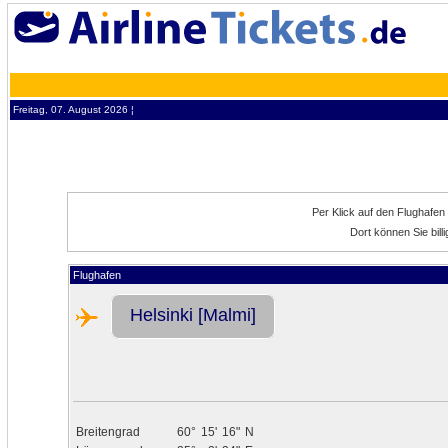
Freitag, 07. August 2026 ¦
Per Klick auf den Flughafen
Dort können Sie bil
Flughafen
Helsinki [Malmi]
Breitengrad
60°
15'
16"
N