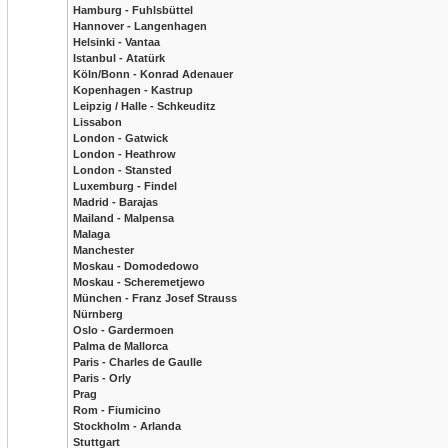
Hamburg - Fuhlsbüttel
Hannover - Langenhagen
Helsinki - Vantaa
Istanbul - Atatürk
Köln/Bonn - Konrad Adenauer
Kopenhagen - Kastrup
Leipzig / Halle - Schkeuditz
Lissabon
London - Gatwick
London - Heathrow
London - Stansted
Luxemburg - Findel
Madrid - Barajas
Mailand - Malpensa
Malaga
Manchester
Moskau - Domodedowo
Moskau - Scheremetjewo
München - Franz Josef Strauss
Nürnberg
Oslo - Gardermoen
Palma de Mallorca
Paris - Charles de Gaulle
Paris - Orly
Prag
Rom - Fiumicino
Stockholm - Arlanda
Stuttgart