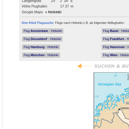
Längengrad
25°
2'
34"
E
Höhe Flughafen
17.37
m
Google Maps
»
Helsinki
One Klick Flugsuche
: Flüge nach Helsinki z.B. ab folgender Abflughafen:
Flug
Amsterdam
- Helsinki
Flug
Basel
- Helsi
Flug
Düsseldorf
- Helsinki
Flug
Frankfurt
- H
Flug
Hamburg
- Helsinki
Flug
Hannover
- H
Flug
München
- Helsinki
Flug
Wien
- Helsin