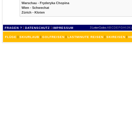
Warschau - Fryderyka Chopina
Wien - Schwechat
Zürich - Kloten
:
:
3 Letter-Codes
A
B
C
D
E
F
G
H
I
J
K
FRAGEN ?
DATENSCHUTZ
IMPRESSUM
:
:
:
:
:
FLÜGE
SKIURLAUB
GOLFREISEN
LASTMINUTE REISEN
SKIREISEN
H