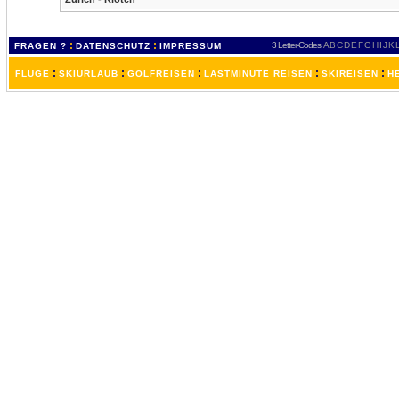
:
:
3 Letter-Codes
A
B
C
D
E
F
G
H
I
J
K
FRAGEN ?
DATENSCHUTZ
IMPRESSUM
:
:
:
:
:
FLÜGE
SKIURLAUB
GOLFREISEN
LASTMINUTE REISEN
SKIREISEN
H