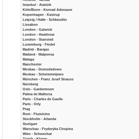
Istanbul - Atatürk
Köln/Bonn - Konrad Adenauer
Kopenhagen - Kastrup
Leipzig / Halle - Schkeuditz
Lissabon
London - Gatwick
London - Heathrow
London - Stansted
Luxemburg - Findel
Madrid - Barajas
Mailand - Malpensa
Malaga
Manchester
Moskau - Domodedowo
Moskau - Scheremetjewo
München - Franz Josef Strauss
Nürnberg
Oslo - Gardermoen
Palma de Mallorca
Paris - Charles de Gaulle
Paris - Orly
Prag
Rom - Fiumicino
Stockholm - Arlanda
Stuttgart
Warschau - Fryderyka Chopina
Wien - Schwechat
Zürich - Kloten