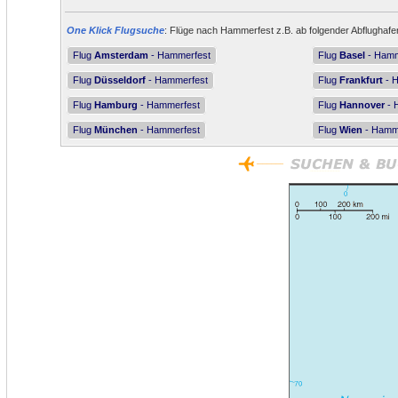
One Klick Flugsuche
: Flüge nach Hammerfest z.B. ab folgender Abflughafe
Flug
Amsterdam
- Hammerfest
Flug
Basel
- Hamm
Flug
Düsseldorf
- Hammerfest
Flug
Frankfurt
- 
Flug
Hamburg
- Hammerfest
Flug
Hannover
- 
Flug
München
- Hammerfest
Flug
Wien
- Hamm