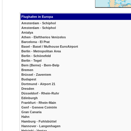
Flughafen in Europa
Amsterdam - Schiphol
Amsterdam - Schiphol
Antalya
Athen - Eleftherios Venizelos
Barcelona - El Prat
Basel - Basel / Mulhouse EuroAirport
Berlin - Metropolitan Area
Berlin - Schönefeld
Berlin - Tegel
Bern (Berne) - Bern-Belp
Bremen
Brüssel - Zaventem
Budapest
Dortmund - Airport 21
Dresden
Düsseldorf - Rhein-Ruhr
Edinburgh
Frankfurt - Rhein-Main
Genf - Geneve Cointrin
Gran Canaria
Hahn
Hamburg - Fuhlsbüttel
Hannover - Langenhagen
Helsinki - Vantaa