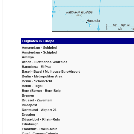
Flughafen in Europa
Amsterdam - Schiphol
Amsterdam - Schiphol
Antalya
Athen - Eleftherios Venizelos
Barcelona - El Prat
Basel - Basel / Mulhouse EuroAirport
Berlin - Metropolitan Area
Berlin - Schönefeld
Berlin - Tegel
Bern (Berne) - Bern-Belp
Bremen
Brüssel - Zaventem
Budapest
Dortmund - Airport 21
Dresden
Düsseldorf - Rhein-Ruhr
Edinburgh
Frankfurt - Rhein-Main
Genf - Geneve Cointrin