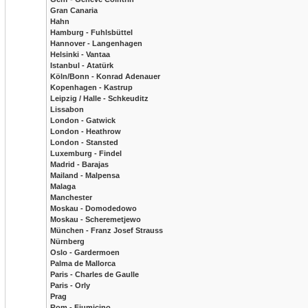
Gran Canaria
Hahn
Hamburg - Fuhlsbüttel
Hannover - Langenhagen
Helsinki - Vantaa
Istanbul - Atatürk
Köln/Bonn - Konrad Adenauer
Kopenhagen - Kastrup
Leipzig / Halle - Schkeuditz
Lissabon
London - Gatwick
London - Heathrow
London - Stansted
Luxemburg - Findel
Madrid - Barajas
Mailand - Malpensa
Malaga
Manchester
Moskau - Domodedowo
Moskau - Scheremetjewo
München - Franz Josef Strauss
Nürnberg
Oslo - Gardermoen
Palma de Mallorca
Paris - Charles de Gaulle
Paris - Orly
Prag
Rom - Fiumicino