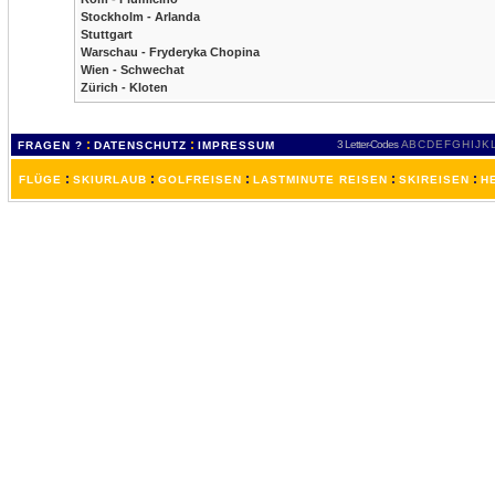
Stockholm - Arlanda
Stuttgart
Warschau - Fryderyka Chopina
Wien - Schwechat
Zürich - Kloten
:
:
3 Letter-Codes
A
B
C
D
E
F
G
H
I
J
K
FRAGEN ?
DATENSCHUTZ
IMPRESSUM
:
:
:
:
:
FLÜGE
SKIURLAUB
GOLFREISEN
LASTMINUTE REISEN
SKIREISEN
H