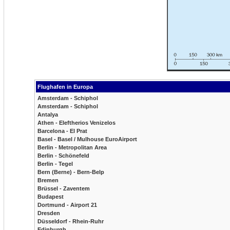
Flughafen in Europa
Amsterdam - Schiphol
Amsterdam - Schiphol
Antalya
Athen - Eleftherios Venizelos
Barcelona - El Prat
Basel - Basel / Mulhouse EuroAirport
Berlin - Metropolitan Area
Berlin - Schönefeld
Berlin - Tegel
Bern (Berne) - Bern-Belp
Bremen
Brüssel - Zaventem
Budapest
Dortmund - Airport 21
Dresden
Düsseldorf - Rhein-Ruhr
Edinburgh