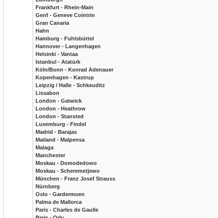
Frankfurt - Rhein-Main
Genf - Geneve Cointrin
Gran Canaria
Hahn
Hamburg - Fuhlsbüttel
Hannover - Langenhagen
Helsinki - Vantaa
Istanbul - Atatürk
Köln/Bonn - Konrad Adenauer
Kopenhagen - Kastrup
Leipzig / Halle - Schkeuditz
Lissabon
London - Gatwick
London - Heathrow
London - Stansted
Luxemburg - Findel
Madrid - Barajas
Mailand - Malpensa
Malaga
Manchester
Moskau - Domodedowo
Moskau - Scheremetjewo
München - Franz Josef Strauss
Nürnberg
Oslo - Gardermoen
Palma de Mallorca
Paris - Charles de Gaulle
Paris - Orly