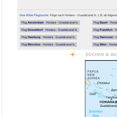
One Klick Flugsuche
: Flüge nach Honiara - Guadalcanal Is. z.B. ab folgend
Flug
Amsterdam
- Honiara - Guadalcanal Is.
Flug
Basel
- Honia
Flug
Düsseldorf
- Honiara - Guadalcanal Is.
Flug
Frankfurt
- H
Flug
Hamburg
- Honiara - Guadalcanal Is.
Flug
Hannover
- H
Flug
München
- Honiara - Guadalcanal Is.
Flug
Wien
- Honiar