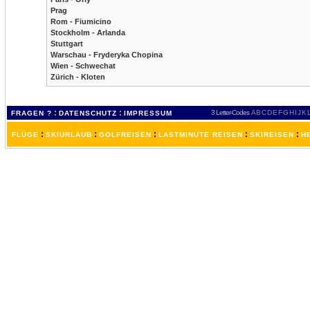
Prag
Rom - Fiumicino
Stockholm - Arlanda
Stuttgart
Warschau - Fryderyka Chopina
Wien - Schwechat
Zürich - Kloten
:
:
3 Letter-Codes
A
B
C
D
E
F
G
H
I
J
K
FRAGEN ?
DATENSCHUTZ
IMPRESSUM
:
:
:
:
:
FLÜGE
SKIURLAUB
GOLFREISEN
LASTMINUTE REISEN
SKIREISEN
H