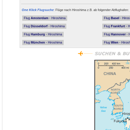
One Klick Flugsuche
: Flüge nach Hiroshima z.B. ab folgender Abflughafen:
Flug
Amsterdam
- Hiroshima
Flug
Basel
- Hiro
Flug
Düsseldorf
- Hiroshima
Flug
Frankfurt
- H
Flug
Hamburg
- Hiroshima
Flug
Hannover
- 
Flug
München
- Hiroshima
Flug
Wien
- Hiros