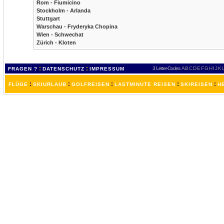
Rom - Fiumicino
Stockholm - Arlanda
Stuttgart
Warschau - Fryderyka Chopina
Wien - Schwechat
Zürich - Kloten
:
:
3 Letter-Codes
A
B
C
D
E
F
G
H
I
J
K
FRAGEN ?
DATENSCHUTZ
IMPRESSUM
:
:
:
:
:
FLÜGE
SKIURLAUB
GOLFREISEN
LASTMINUTE REISEN
SKIREISEN
H