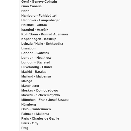
Genf - Geneve Cointrin
Gran Canaria
Hahn
Hamburg - Fuhlsbüttel
Hannover - Langenhagen
Helsinki - Vantaa
Istanbul - Atatürk
Köln/Bonn - Konrad Adenauer
Kopenhagen - Kastrup
Leipzig / Halle - Schkeuditz
Lissabon
London - Gatwick
London - Heathrow
London - Stansted
Luxemburg - Findel
Madrid - Barajas
Mailand - Malpensa
Malaga
Manchester
Moskau - Domodedowo
Moskau - Scheremetjewo
München - Franz Josef Strauss
Nürnberg
Oslo - Gardermoen
Palma de Mallorca
Paris - Charles de Gaulle
Paris - Orly
Prag