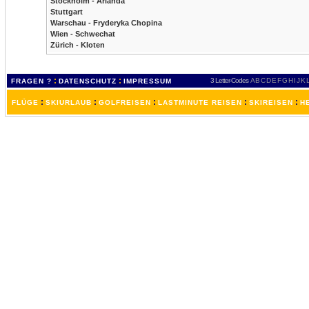
Stockholm - Arlanda
Stuttgart
Warschau - Fryderyka Chopina
Wien - Schwechat
Zürich - Kloten
:
:
3 Letter-Codes
A
B
C
D
E
F
G
H
I
J
K
FRAGEN ?
DATENSCHUTZ
IMPRESSUM
:
:
:
:
:
FLÜGE
SKIURLAUB
GOLFREISEN
LASTMINUTE REISEN
SKIREISEN
H