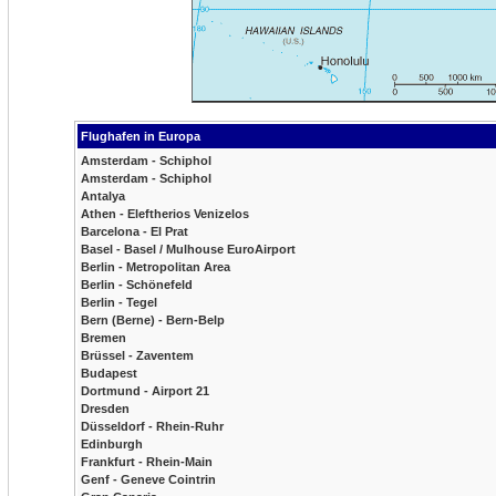
Flughafen in Europa
Amsterdam - Schiphol
Amsterdam - Schiphol
Antalya
Athen - Eleftherios Venizelos
Barcelona - El Prat
Basel - Basel / Mulhouse EuroAirport
Berlin - Metropolitan Area
Berlin - Schönefeld
Berlin - Tegel
Bern (Berne) - Bern-Belp
Bremen
Brüssel - Zaventem
Budapest
Dortmund - Airport 21
Dresden
Düsseldorf - Rhein-Ruhr
Edinburgh
Frankfurt - Rhein-Main
Genf - Geneve Cointrin