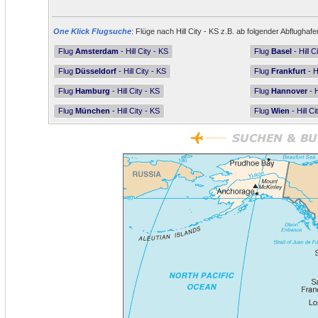
One Klick Flugsuche
: Flüge nach Hill City - KS z.B. ab folgender Abflughafe
Flug
Amsterdam
- Hill City - KS
Flug
Basel
- Hill C
Flug
Düsseldorf
- Hill City - KS
Flug
Frankfurt
- H
Flug
Hamburg
- Hill City - KS
Flug
Hannover
- H
Flug
München
- Hill City - KS
Flug
Wien
- Hill Ci