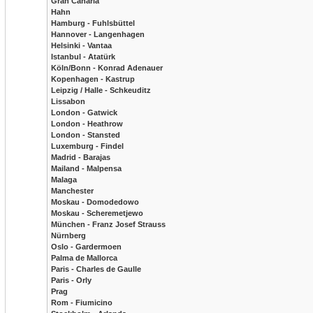
Gran Canaria
Hahn
Hamburg - Fuhlsbüttel
Hannover - Langenhagen
Helsinki - Vantaa
Istanbul - Atatürk
Köln/Bonn - Konrad Adenauer
Kopenhagen - Kastrup
Leipzig / Halle - Schkeuditz
Lissabon
London - Gatwick
London - Heathrow
London - Stansted
Luxemburg - Findel
Madrid - Barajas
Mailand - Malpensa
Malaga
Manchester
Moskau - Domodedowo
Moskau - Scheremetjewo
München - Franz Josef Strauss
Nürnberg
Oslo - Gardermoen
Palma de Mallorca
Paris - Charles de Gaulle
Paris - Orly
Prag
Rom - Fiumicino