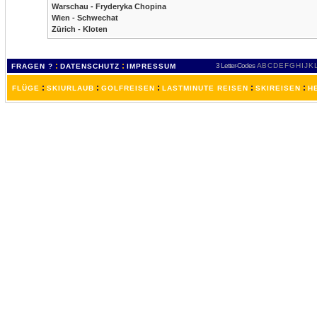
Warschau - Fryderyka Chopina
Wien - Schwechat
Zürich - Kloten
:
:
3 Letter-Codes
A
B
C
D
E
F
G
H
I
J
K
FRAGEN ?
DATENSCHUTZ
IMPRESSUM
:
:
:
:
:
FLÜGE
SKIURLAUB
GOLFREISEN
LASTMINUTE REISEN
SKIREISEN
H