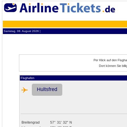
Samstag, 08. August 2026 ¦
Per Klick auf den Flugh
Dort können Sie bill
Flughafen
Hultsfred
Breitengrad
57°
31'
32"
N