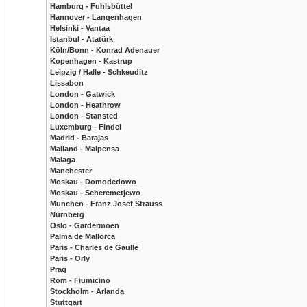
Hamburg - Fuhlsbüttel
Hannover - Langenhagen
Helsinki - Vantaa
Istanbul - Atatürk
Köln/Bonn - Konrad Adenauer
Kopenhagen - Kastrup
Leipzig / Halle - Schkeuditz
Lissabon
London - Gatwick
London - Heathrow
London - Stansted
Luxemburg - Findel
Madrid - Barajas
Mailand - Malpensa
Malaga
Manchester
Moskau - Domodedowo
Moskau - Scheremetjewo
München - Franz Josef Strauss
Nürnberg
Oslo - Gardermoen
Palma de Mallorca
Paris - Charles de Gaulle
Paris - Orly
Prag
Rom - Fiumicino
Stockholm - Arlanda
Stuttgart