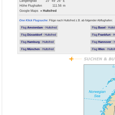
Längengrad
15°
49'
26"
E
Höhe Flughafen
111.56
m
Google Maps
»
Hultsfred
One Klick Flugsuche
: Flüge nach Hultsfred z.B. ab folgender Abflughafen:
Flug
Amsterdam
- Hultsfred
Flug
Basel
- Hults
Flug
Düsseldorf
- Hultsfred
Flug
Frankfurt
- H
Flug
Hamburg
- Hultsfred
Flug
Hannover
- H
Flug
München
- Hultsfred
Flug
Wien
- Hultsf