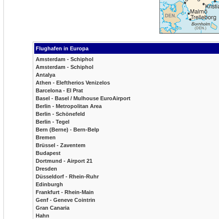
Flughafen in Europa
Amsterdam - Schiphol
Amsterdam - Schiphol
Antalya
Athen - Eleftherios Venizelos
Barcelona - El Prat
Basel - Basel / Mulhouse EuroAirport
Berlin - Metropolitan Area
Berlin - Schönefeld
Berlin - Tegel
Bern (Berne) - Bern-Belp
Bremen
Brüssel - Zaventem
Budapest
Dortmund - Airport 21
Dresden
Düsseldorf - Rhein-Ruhr
Edinburgh
Frankfurt - Rhein-Main
Genf - Geneve Cointrin
Gran Canaria
Hahn