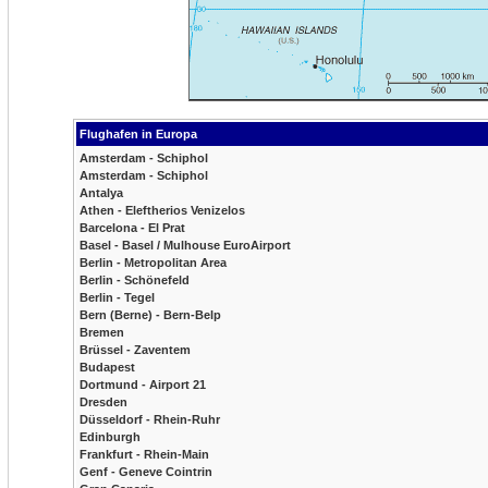
Flughafen in Europa
Amsterdam - Schiphol
Amsterdam - Schiphol
Antalya
Athen - Eleftherios Venizelos
Barcelona - El Prat
Basel - Basel / Mulhouse EuroAirport
Berlin - Metropolitan Area
Berlin - Schönefeld
Berlin - Tegel
Bern (Berne) - Bern-Belp
Bremen
Brüssel - Zaventem
Budapest
Dortmund - Airport 21
Dresden
Düsseldorf - Rhein-Ruhr
Edinburgh
Frankfurt - Rhein-Main
Genf - Geneve Cointrin