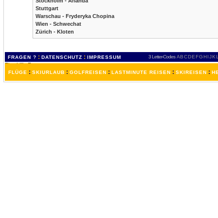
Stockholm - Arlanda
Stuttgart
Warschau - Fryderyka Chopina
Wien - Schwechat
Zürich - Kloten
:
:
3 Letter-Codes
A
B
C
D
E
F
G
H
I
J
K
FRAGEN ?
DATENSCHUTZ
IMPRESSUM
:
:
:
:
:
FLÜGE
SKIURLAUB
GOLFREISEN
LASTMINUTE REISEN
SKIREISEN
H