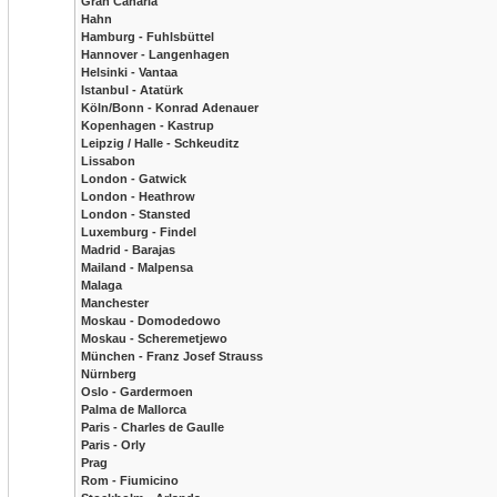
Gran Canaria
Hahn
Hamburg - Fuhlsbüttel
Hannover - Langenhagen
Helsinki - Vantaa
Istanbul - Atatürk
Köln/Bonn - Konrad Adenauer
Kopenhagen - Kastrup
Leipzig / Halle - Schkeuditz
Lissabon
London - Gatwick
London - Heathrow
London - Stansted
Luxemburg - Findel
Madrid - Barajas
Mailand - Malpensa
Malaga
Manchester
Moskau - Domodedowo
Moskau - Scheremetjewo
München - Franz Josef Strauss
Nürnberg
Oslo - Gardermoen
Palma de Mallorca
Paris - Charles de Gaulle
Paris - Orly
Prag
Rom - Fiumicino