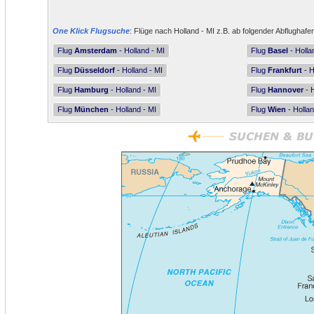
One Klick Flugsuche
: Flüge nach Holland - MI z.B. ab folgender Abflughafe
Flug
Amsterdam
- Holland - MI
Flug
Basel
- Holla
Flug
Düsseldorf
- Holland - MI
Flug
Frankfurt
- H
Flug
Hamburg
- Holland - MI
Flug
Hannover
- H
Flug
München
- Holland - MI
Flug
Wien
- Hollan