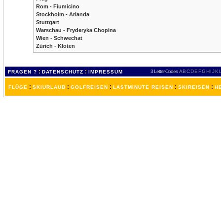
Rom - Fiumicino
Stockholm - Arlanda
Stuttgart
Warschau - Fryderyka Chopina
Wien - Schwechat
Zürich - Kloten
:
:
3 Letter-Codes
A
B
C
D
E
F
G
H
I
J
K
FRAGEN ?
DATENSCHUTZ
IMPRESSUM
:
:
:
:
:
FLÜGE
SKIURLAUB
GOLFREISEN
LASTMINUTE REISEN
SKIREISEN
H