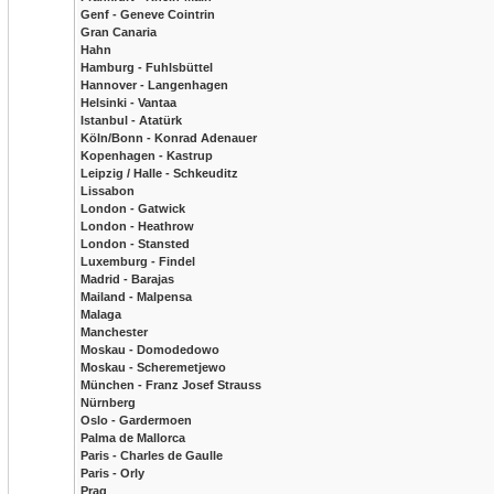
Genf - Geneve Cointrin
Gran Canaria
Hahn
Hamburg - Fuhlsbüttel
Hannover - Langenhagen
Helsinki - Vantaa
Istanbul - Atatürk
Köln/Bonn - Konrad Adenauer
Kopenhagen - Kastrup
Leipzig / Halle - Schkeuditz
Lissabon
London - Gatwick
London - Heathrow
London - Stansted
Luxemburg - Findel
Madrid - Barajas
Mailand - Malpensa
Malaga
Manchester
Moskau - Domodedowo
Moskau - Scheremetjewo
München - Franz Josef Strauss
Nürnberg
Oslo - Gardermoen
Palma de Mallorca
Paris - Charles de Gaulle
Paris - Orly
Prag