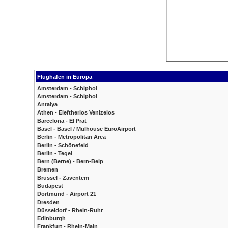
Flughafen in Europa
Amsterdam - Schiphol
Amsterdam - Schiphol
Antalya
Athen - Eleftherios Venizelos
Barcelona - El Prat
Basel - Basel / Mulhouse EuroAirport
Berlin - Metropolitan Area
Berlin - Schönefeld
Berlin - Tegel
Bern (Berne) - Bern-Belp
Bremen
Brüssel - Zaventem
Budapest
Dortmund - Airport 21
Dresden
Düsseldorf - Rhein-Ruhr
Edinburgh
Frankfurt - Rhein-Main