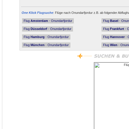
One Klick Flugsuche
: Flüge nach Onundarfjordur z.B. ab folgender Abflugh
Flug
Amsterdam
- Onundarfjordur
Flug
Basel
- Onund
Flug
Düsseldorf
- Onundarfjordur
Flug
Frankfurt
- O
Flug
Hamburg
- Onundarfjordur
Flug
Hannover
- 
Flug
München
- Onundarfjordur
Flug
Wien
- Onund