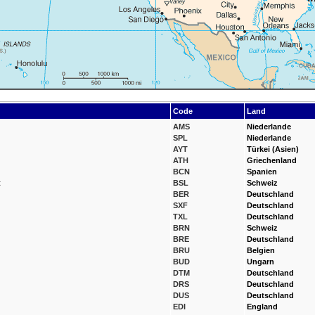
Code
Land
AMS
Niederlande
SPL
Niederlande
AYT
Türkei (Asien)
ATH
Griechenland
BCN
Spanien
t
BSL
Schweiz
BER
Deutschland
SXF
Deutschland
TXL
Deutschland
BRN
Schweiz
BRE
Deutschland
BRU
Belgien
BUD
Ungarn
DTM
Deutschland
DRS
Deutschland
DUS
Deutschland
EDI
England