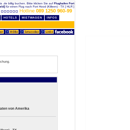
ts .de billig buchen. Bitte klicken Sie auf
Flughafen Fort
eld]
für einen Flug nach Fort Hood (Killeen) - TX [ HLR ]
Hotline
089 1250 960-99
HOTELS
MIETWAGEN
INFOS
uchung.
aaten von Amerika