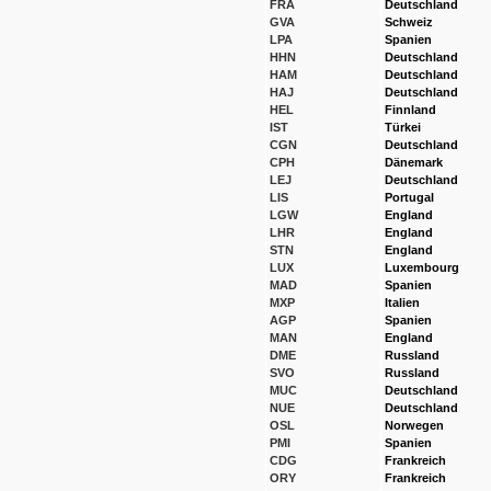
FRA
Deutschland
GVA
Schweiz
LPA
Spanien
HHN
Deutschland
HAM
Deutschland
HAJ
Deutschland
HEL
Finnland
IST
Türkei
CGN
Deutschland
CPH
Dänemark
LEJ
Deutschland
LIS
Portugal
LGW
England
LHR
England
STN
England
LUX
Luxembourg
MAD
Spanien
MXP
Italien
AGP
Spanien
MAN
England
DME
Russland
SVO
Russland
MUC
Deutschland
NUE
Deutschland
OSL
Norwegen
PMI
Spanien
CDG
Frankreich
ORY
Frankreich