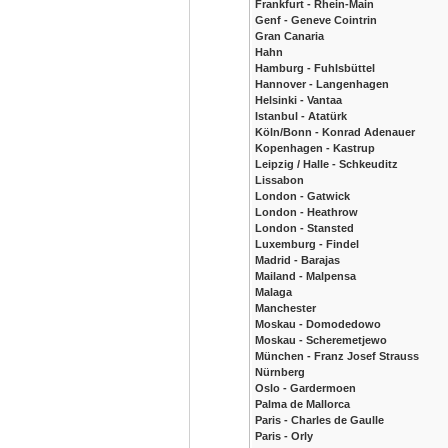
Frankfurt - Rhein-Main
Genf - Geneve Cointrin
Gran Canaria
Hahn
Hamburg - Fuhlsbüttel
Hannover - Langenhagen
Helsinki - Vantaa
Istanbul - Atatürk
Köln/Bonn - Konrad Adenauer
Kopenhagen - Kastrup
Leipzig / Halle - Schkeuditz
Lissabon
London - Gatwick
London - Heathrow
London - Stansted
Luxemburg - Findel
Madrid - Barajas
Mailand - Malpensa
Malaga
Manchester
Moskau - Domodedowo
Moskau - Scheremetjewo
München - Franz Josef Strauss
Nürnberg
Oslo - Gardermoen
Palma de Mallorca
Paris - Charles de Gaulle
Paris - Orly