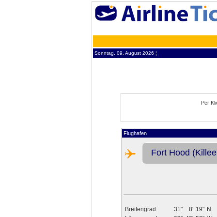
Sonntag, 09. August 2026 ¦
Per Kl
Flughafen
Fort Hood (Killee
Breitengrad
31°
8'
19"
N