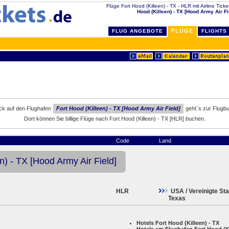
Flüge Fort Hood (Killeen) - TX - HLR mit Airline Ticke
Hood (Killeen) - TX [Hood Army Air Fi
FLÜGE
FLUG ANGEBOTE
FLIGHTS
ick auf den Flughafen
Fort Hood (Killeen) - TX [Hood Army Air Field]
geht´s zur Flugb
Dort können Sie billige Flüge nach Fort Hood (Killeen) - TX [HLR] buchen.
Code
Land
n) - TX [Hood Army Air Field]
HLR
USA / Vereinigte St
Texas
Hotels Fort Hood (Killeen) - TX