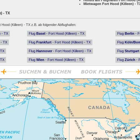
Hotels am Flughafen Fort Hood (Ki
Mietwagen Fort Hood (Killeen) - T
) - TX
t Hood (Killeen) - TX z.B. ab folgender Abflughafen:
) - TX
Flug
Basel
- Fort Hood (Killeen) - TX
Flug
Berlin
- F
 - TX
Flug
Frankfurt
- Fort Hood (Killeen) - TX
Flug
Köln/Bo
 TX
Flug
Hannover
- Fort Hood (Killeen) - TX
Flug
Stuttgart
 TX
Flug
Wien
- Fort Hood (Killeen) - TX
Flug
Zürich
- F