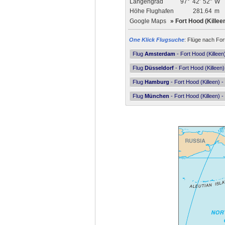
Längengrad
97°
42'
52"
W
Höhe Flughafen
281.64
m
Google Maps
»
Fort Hood (Killeen
One Klick Flugsuche
: Flüge nach For
Flug
Amsterdam
- Fort Hood (Killeen
Flug
Düsseldorf
- Fort Hood (Killeen)
Flug
Hamburg
- Fort Hood (Killeen) -
Flug
München
- Fort Hood (Killeen) -