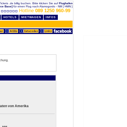
ckets .de billig buchen. Bitte klicken Sie auf
Flughafen
rce Base]
für einen Flug nach Alamogordo - NM [ HMN ]
Hotline
089 1250 960-99
HOTELS
MIETWAGEN
INFOS
chung.
aaten von Amerika