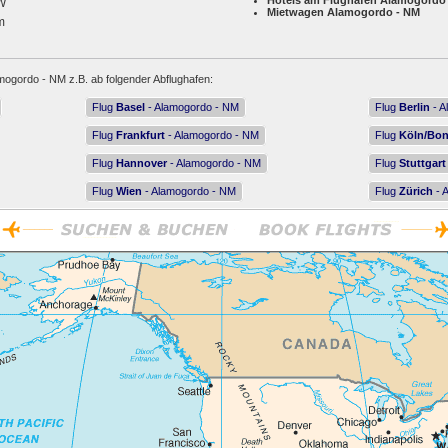
Hotels am Flughafen Alamogordo
W
Mietwagen Alamogordo - NM
m
mogordo - NM z.B. ab folgender Abflughafen:
Flug
Basel
- Alamogordo - NM
Flug
Berlin
- A
Flug
Frankfurt
- Alamogordo - NM
Flug
Köln/Bo
Flug
Hannover
- Alamogordo - NM
Flug
Stuttgart
Flug
Wien
- Alamogordo - NM
Flug
Zürich
- 