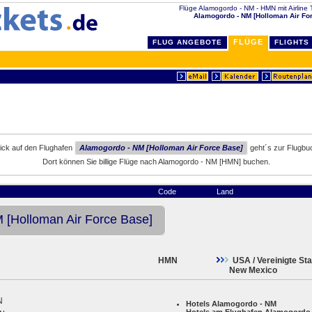
Flüge Alamogordo - NM - HMN mit Airline Ti
Alamogordo - NM [Holloman Air Fo
FLÜGE
FLUG ANGEBOTE
FLIGHTS
lick auf den Flughafen
Alamogordo - NM [Holloman Air Force Base]
geht´s zur Flugbu
Dort können Sie billige Flüge nach Alamogordo - NM [HMN] buchen.
Code
Land
 [Holloman Air Force Base]
HMN
USA / Vereinigte St
New Mexico
N
Hotels Alamogordo - NM