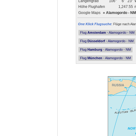
Längengrad
106°
6'
23"
Höhe Flughafen
1,247.55
Google Maps
»
Alamogordo - NM
One Klick Flugsuche
: Flüge nach Ala
Flug
Amsterdam
- Alamogordo - NM
Flug
Düsseldorf
- Alamogordo - NM
Flug
Hamburg
- Alamogordo - NM
Flug
München
- Alamogordo - NM