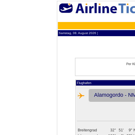
Samstag, 08. August 2026 ¦
Per K
Flughafen
Alamogordo - NM
Breitengrad
32°
51'
9"