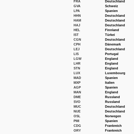
FRA
Deutschland
GVA
Schweiz
LPA
Spanien
HHN
Deutschland
HAM
Deutschland
HAJ
Deutschland
HEL
Finnland
IST
Türkei
CGN
Deutschland
CPH
Dänemark
LEJ
Deutschland
LIS
Portugal
LGW
England
LHR
England
STN
England
LUX
Luxembourg
MAD
Spanien
MXP
Italien
AGP
Spanien
MAN
England
DME
Russland
SVO
Russland
MUC
Deutschland
NUE
Deutschland
OSL
Norwegen
PMI
Spanien
CDG
Frankreich
ORY
Frankreich