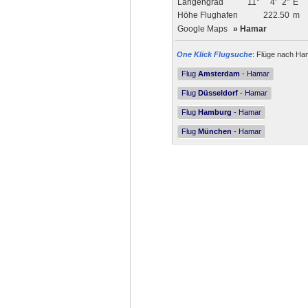
Längengrad
11°
4'
2"
E
Höhe Flughafen
222.50
m
Google Maps
»
Hamar
One Klick Flugsuche
: Flüge nach Ham
Flug
Amsterdam
- Hamar
Flug
Düsseldorf
- Hamar
Flug
Hamburg
- Hamar
Flug
München
- Hamar