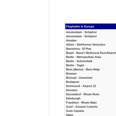
Flughafen in Europa
Amsterdam - Schiphol
Amsterdam - Schiphol
Antalya
Athen - Eleftherios Venizelos
Barcelona - El Prat
Basel - Basel / Mulhouse EuroAirpor
Berlin - Metropolitan Area
Berlin - Schönefeld
Berlin - Tegel
Bern (Berne) - Bern-Belp
Bremen
Brüssel - Zaventem
Budapest
Dortmund - Airport 21
Dresden
Düsseldorf - Rhein-Ruhr
Edinburgh
Frankfurt - Rhein-Main
Genf - Geneve Cointrin
Gran Canaria
Hahn