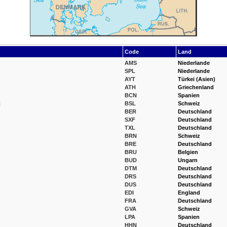
Code
Land
AMS
Niederlande
SPL
Niederlande
AYT
Türkei (Asien)
ATH
Griechenland
BCN
Spanien
t
BSL
Schweiz
BER
Deutschland
SXF
Deutschland
TXL
Deutschland
BRN
Schweiz
BRE
Deutschland
BRU
Belgien
BUD
Ungarn
DTM
Deutschland
DRS
Deutschland
DUS
Deutschland
EDI
England
FRA
Deutschland
GVA
Schweiz
LPA
Spanien
HHN
Deutschland