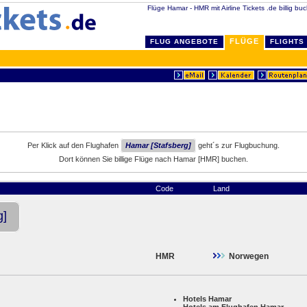
Flüge Hamar - HMR mit Airline Tickets .de billig bu
FLÜGE
FLUG ANGEBOTE
FLIGHTS
Per Klick auf den Flughafen
Hamar [Stafsberg]
geht´s zur Flugbuchung.
Dort können Sie billige Flüge nach Hamar [HMR] buchen.
Code
Land
g]
HMR
Norwegen
Hotels Hamar