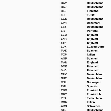
HAM
Deutschland
HAJ
Deutschland
HEL
Finnland
IST
Türkei
CGN
Deutschland
CPH
Dänemark
LEJ
Deutschland
LIS
Portugal
LGW
England
LHR
England
STN
England
LUX
Luxembourg
MAD
Spanien
MXP
Italien
AGP
Spanien
MAN
England
DME
Russland
SVO
Russland
MUC
Deutschland
NUE
Deutschland
OSL
Norwegen
PMI
Spanien
CDG
Frankreich
ORY
Frankreich
PRA
Tschechien
ROM
Italien
ARN
Schweden
STR
Deutschland