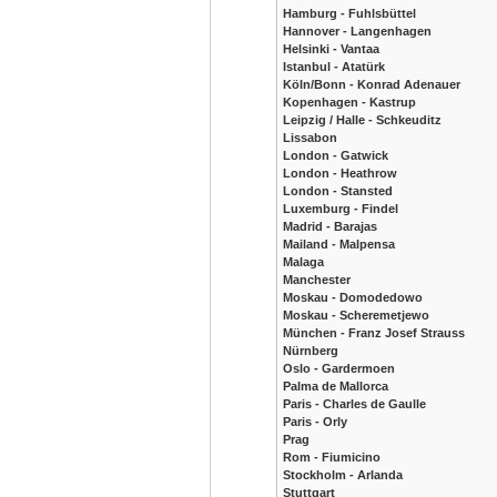
Hamburg - Fuhlsbüttel
Hannover - Langenhagen
Helsinki - Vantaa
Istanbul - Atatürk
Köln/Bonn - Konrad Adenauer
Kopenhagen - Kastrup
Leipzig / Halle - Schkeuditz
Lissabon
London - Gatwick
London - Heathrow
London - Stansted
Luxemburg - Findel
Madrid - Barajas
Mailand - Malpensa
Malaga
Manchester
Moskau - Domodedowo
Moskau - Scheremetjewo
München - Franz Josef Strauss
Nürnberg
Oslo - Gardermoen
Palma de Mallorca
Paris - Charles de Gaulle
Paris - Orly
Prag
Rom - Fiumicino
Stockholm - Arlanda
Stuttgart