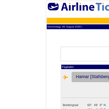
Donnerstag, 06. August 2026 ¦
Flughafen
Hamar [Stafsber
Breitengrad
60°
49'
6"
N