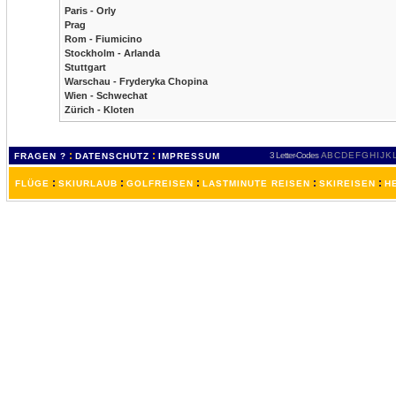
Paris - Orly
Prag
Rom - Fiumicino
Stockholm - Arlanda
Stuttgart
Warschau - Fryderyka Chopina
Wien - Schwechat
Zürich - Kloten
:
:
3 Letter-Codes
A
B
C
D
E
F
G
H
I
J
K
FRAGEN ?
DATENSCHUTZ
IMPRESSUM
:
:
:
:
:
FLÜGE
SKIURLAUB
GOLFREISEN
LASTMINUTE REISEN
SKIREISEN
H