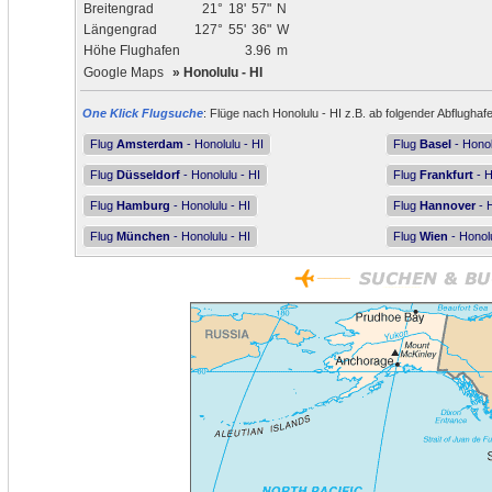
Breitengrad
21°
18'
57"
N
Längengrad
127°
55'
36"
W
Höhe Flughafen
3.96
m
Google Maps
»
Honolulu - HI
One Klick Flugsuche
: Flüge nach Honolulu - HI z.B. ab folgender Abflughaf
Flug
Amsterdam
- Honolulu - HI
Flug
Basel
- Honol
Flug
Düsseldorf
- Honolulu - HI
Flug
Frankfurt
- H
Flug
Hamburg
- Honolulu - HI
Flug
Hannover
- H
Flug
München
- Honolulu - HI
Flug
Wien
- Honolu