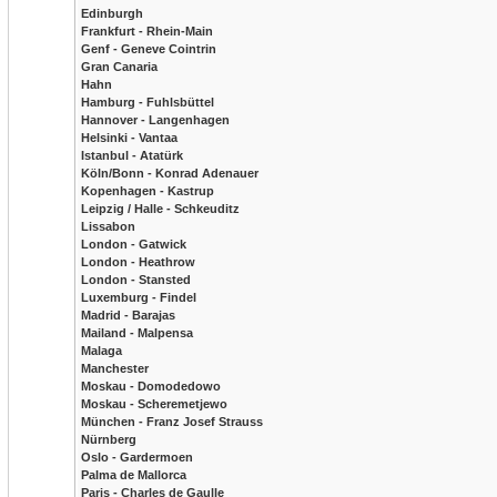
Edinburgh
Frankfurt - Rhein-Main
Genf - Geneve Cointrin
Gran Canaria
Hahn
Hamburg - Fuhlsbüttel
Hannover - Langenhagen
Helsinki - Vantaa
Istanbul - Atatürk
Köln/Bonn - Konrad Adenauer
Kopenhagen - Kastrup
Leipzig / Halle - Schkeuditz
Lissabon
London - Gatwick
London - Heathrow
London - Stansted
Luxemburg - Findel
Madrid - Barajas
Mailand - Malpensa
Malaga
Manchester
Moskau - Domodedowo
Moskau - Scheremetjewo
München - Franz Josef Strauss
Nürnberg
Oslo - Gardermoen
Palma de Mallorca
Paris - Charles de Gaulle