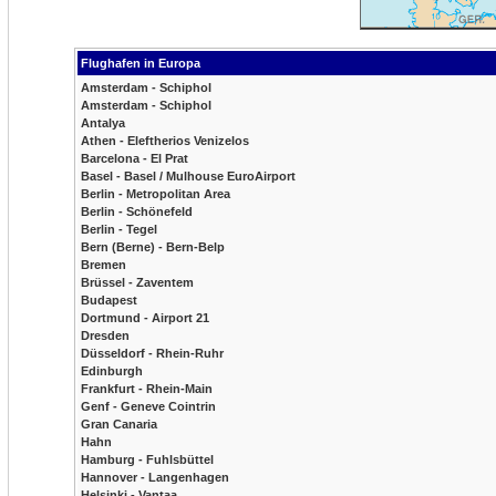
Flughafen in Europa
Amsterdam - Schiphol
Amsterdam - Schiphol
Antalya
Athen - Eleftherios Venizelos
Barcelona - El Prat
Basel - Basel / Mulhouse EuroAirport
Berlin - Metropolitan Area
Berlin - Schönefeld
Berlin - Tegel
Bern (Berne) - Bern-Belp
Bremen
Brüssel - Zaventem
Budapest
Dortmund - Airport 21
Dresden
Düsseldorf - Rhein-Ruhr
Edinburgh
Frankfurt - Rhein-Main
Genf - Geneve Cointrin
Gran Canaria
Hahn
Hamburg - Fuhlsbüttel
Hannover - Langenhagen
Helsinki - Vantaa