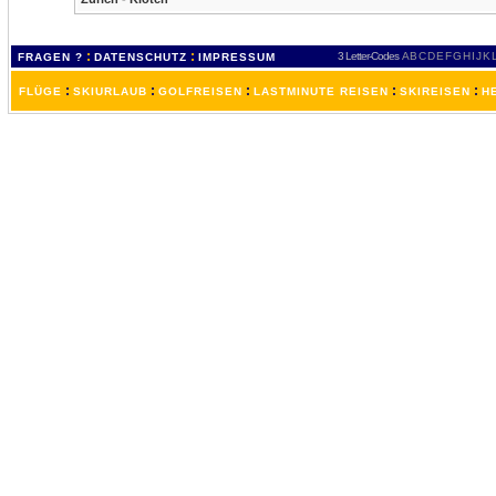
:
:
3 Letter-Codes
A
B
C
D
E
F
G
H
I
J
K
FRAGEN ?
DATENSCHUTZ
IMPRESSUM
:
:
:
:
:
FLÜGE
SKIURLAUB
GOLFREISEN
LASTMINUTE REISEN
SKIREISEN
H