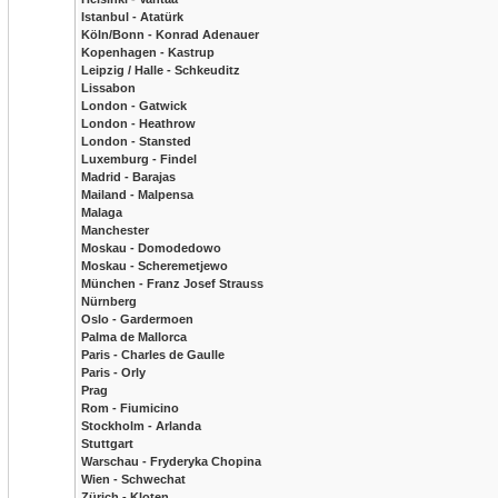
Istanbul - Atatürk
Köln/Bonn - Konrad Adenauer
Kopenhagen - Kastrup
Leipzig / Halle - Schkeuditz
Lissabon
London - Gatwick
London - Heathrow
London - Stansted
Luxemburg - Findel
Madrid - Barajas
Mailand - Malpensa
Malaga
Manchester
Moskau - Domodedowo
Moskau - Scheremetjewo
München - Franz Josef Strauss
Nürnberg
Oslo - Gardermoen
Palma de Mallorca
Paris - Charles de Gaulle
Paris - Orly
Prag
Rom - Fiumicino
Stockholm - Arlanda
Stuttgart
Warschau - Fryderyka Chopina
Wien - Schwechat
Zürich - Kloten