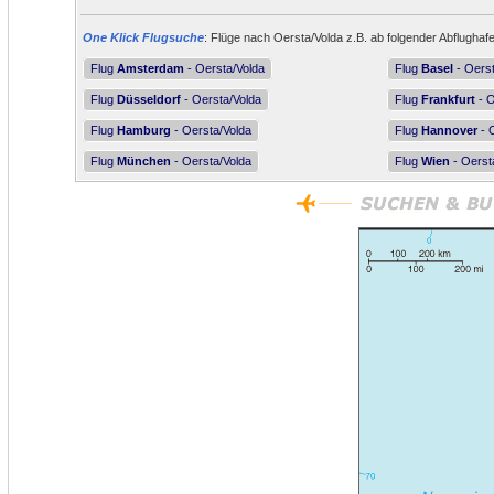
One Klick Flugsuche
: Flüge nach Oersta/Volda z.B. ab folgender Abflughaf
Flug
Amsterdam
- Oersta/Volda
Flug
Basel
- Oerst
Flug
Düsseldorf
- Oersta/Volda
Flug
Frankfurt
- O
Flug
Hamburg
- Oersta/Volda
Flug
Hannover
- 
Flug
München
- Oersta/Volda
Flug
Wien
- Oerst