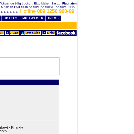
ickets .de billig buchen. Bitte klicken Sie auf
Flughafen
für einen Flug nach Kharkiv (Kharkov) - Kharkiv [ HRK ]
Hotline
089 1250 960-99
HOTELS
MIETWAGEN
INFOS
v
rkov) - Kharkiv
arkiv