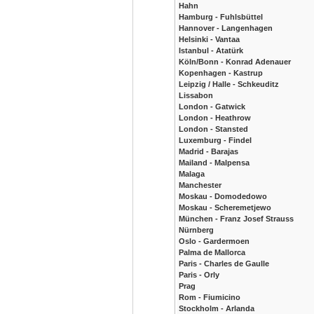
Hahn
Hamburg - Fuhlsbüttel
Hannover - Langenhagen
Helsinki - Vantaa
Istanbul - Atatürk
Köln/Bonn - Konrad Adenauer
Kopenhagen - Kastrup
Leipzig / Halle - Schkeuditz
Lissabon
London - Gatwick
London - Heathrow
London - Stansted
Luxemburg - Findel
Madrid - Barajas
Mailand - Malpensa
Malaga
Manchester
Moskau - Domodedowo
Moskau - Scheremetjewo
München - Franz Josef Strauss
Nürnberg
Oslo - Gardermoen
Palma de Mallorca
Paris - Charles de Gaulle
Paris - Orly
Prag
Rom - Fiumicino
Stockholm - Arlanda