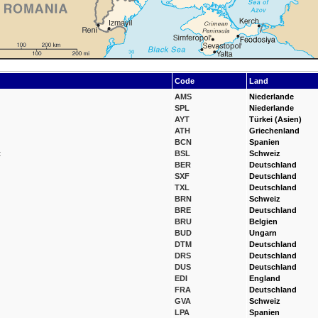
Code
Land
AMS
Niederlande
SPL
Niederlande
AYT
Türkei (Asien)
ATH
Griechenland
BCN
Spanien
t
BSL
Schweiz
BER
Deutschland
SXF
Deutschland
TXL
Deutschland
BRN
Schweiz
BRE
Deutschland
BRU
Belgien
BUD
Ungarn
DTM
Deutschland
DRS
Deutschland
DUS
Deutschland
EDI
England
FRA
Deutschland
GVA
Schweiz
LPA
Spanien