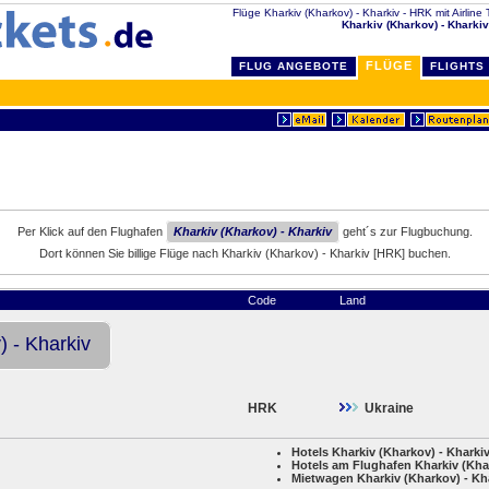
Flüge Kharkiv (Kharkov) - Kharkiv - HRK mit Airline T
Kharkiv (Kharkov) - Kharkiv
FLÜGE
FLUG ANGEBOTE
FLIGHTS
Per Klick auf den Flughafen
Kharkiv (Kharkov) - Kharkiv
geht´s zur Flugbuchung.
Dort können Sie billige Flüge nach Kharkiv (Kharkov) - Kharkiv [HRK] buchen.
Code
Land
) - Kharkiv
HRK
Ukraine
Hotels Kharkiv (Kharkov) - Kharki
Hotels am Flughafen Kharkiv (Kha
Mietwagen Kharkiv (Kharkov) - Kh