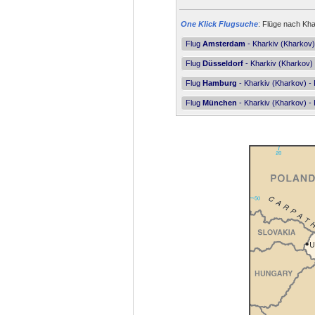
One Klick Flugsuche
: Flüge nach Kha
Flug
Amsterdam
- Kharkiv (Kharkov)
Flug
Düsseldorf
- Kharkiv (Kharkov) 
Flug
Hamburg
- Kharkiv (Kharkov) - 
Flug
München
- Kharkiv (Kharkov) - 