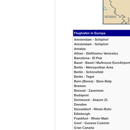
Flughafen in Europa
Amsterdam - Schiphol
Amsterdam - Schiphol
Antalya
Athen - Eleftherios Venizelos
Barcelona - El Prat
Basel - Basel / Mulhouse EuroAirpor
Berlin - Metropolitan Area
Berlin - Schönefeld
Berlin - Tegel
Bern (Berne) - Bern-Belp
Bremen
Brüssel - Zaventem
Budapest
Dortmund - Airport 21
Dresden
Düsseldorf - Rhein-Ruhr
Edinburgh
Frankfurt - Rhein-Main
Genf - Geneve Cointrin
Gran Canaria