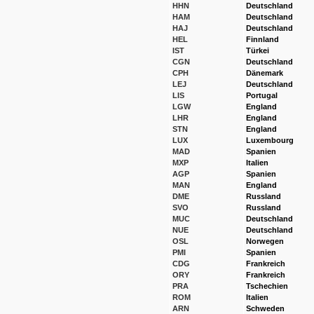
HHN
Deutschland
HAM
Deutschland
HAJ
Deutschland
HEL
Finnland
IST
Türkei
CGN
Deutschland
CPH
Dänemark
LEJ
Deutschland
LIS
Portugal
LGW
England
LHR
England
STN
England
LUX
Luxembourg
MAD
Spanien
MXP
Italien
AGP
Spanien
MAN
England
DME
Russland
SVO
Russland
MUC
Deutschland
NUE
Deutschland
OSL
Norwegen
PMI
Spanien
CDG
Frankreich
ORY
Frankreich
PRA
Tschechien
ROM
Italien
ARN
Schweden