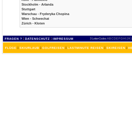
Stockholm - Arlanda
Stuttgart
Warschau - Fryderyka Chopina
Wien - Schwechat
Zürich - Kloten
:
:
3 Letter-Codes
A
B
C
D
E
F
G
H
I
J
K
FRAGEN ?
DATENSCHUTZ
IMPRESSUM
:
:
:
:
:
FLÜGE
SKIURLAUB
GOLFREISEN
LASTMINUTE REISEN
SKIREISEN
H