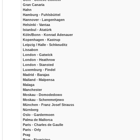
Gran Canaria
Hahn
Hamburg - Fuhlsbüttel
Hannover - Langenhagen
Helsinki - Vantaa
Istanbul - Atatürk
Köln/Bonn - Konrad Adenauer
Kopenhagen - Kastrup
Leipzig / Halle - Schkeuditz
Lissabon
London - Gatwick
London - Heathrow
London - Stansted
Luxemburg - Findel
Madrid - Barajas
Mailand - Malpensa
Malaga
Manchester
Moskau - Domodedowo
Moskau - Scheremetjewo
München - Franz Josef Strauss
Nürnberg
Oslo - Gardermoen
Palma de Mallorca
Paris - Charles de Gaulle
Paris - Orly
Prag
Rom - Fiumicino