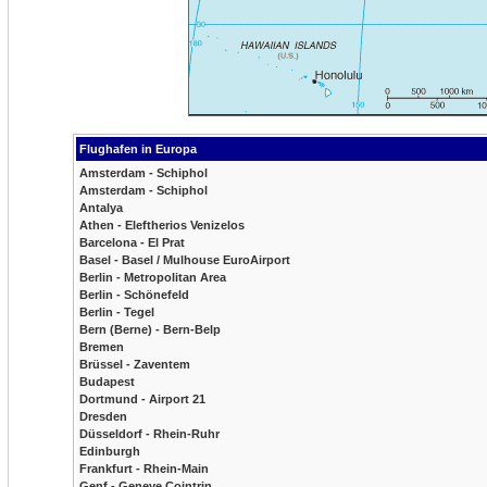
Flughafen in Europa
Amsterdam - Schiphol
Amsterdam - Schiphol
Antalya
Athen - Eleftherios Venizelos
Barcelona - El Prat
Basel - Basel / Mulhouse EuroAirport
Berlin - Metropolitan Area
Berlin - Schönefeld
Berlin - Tegel
Bern (Berne) - Bern-Belp
Bremen
Brüssel - Zaventem
Budapest
Dortmund - Airport 21
Dresden
Düsseldorf - Rhein-Ruhr
Edinburgh
Frankfurt - Rhein-Main
Genf - Geneve Cointrin