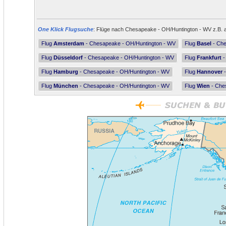
One Klick Flugsuche
: Flüge nach Chesapeake - OH/Huntington - WV z.B. a
Flug
Amsterdam
- Chesapeake - OH/Huntington - WV
Flug
Basel
- Che
Flug
Düsseldorf
- Chesapeake - OH/Huntington - WV
Flug
Frankfurt
-
Flug
Hamburg
- Chesapeake - OH/Huntington - WV
Flug
Hannover
-
Flug
München
- Chesapeake - OH/Huntington - WV
Flug
Wien
- Che