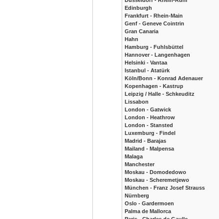
Düsseldorf - Rhein-Ruhr
Edinburgh
Frankfurt - Rhein-Main
Genf - Geneve Cointrin
Gran Canaria
Hahn
Hamburg - Fuhlsbüttel
Hannover - Langenhagen
Helsinki - Vantaa
Istanbul - Atatürk
Köln/Bonn - Konrad Adenauer
Kopenhagen - Kastrup
Leipzig / Halle - Schkeuditz
Lissabon
London - Gatwick
London - Heathrow
London - Stansted
Luxemburg - Findel
Madrid - Barajas
Mailand - Malpensa
Malaga
Manchester
Moskau - Domodedowo
Moskau - Scheremetjewo
München - Franz Josef Strauss
Nürnberg
Oslo - Gardermoen
Palma de Mallorca