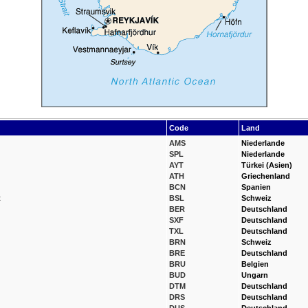
Code
Land
AMS
Niederlande
SPL
Niederlande
AYT
Türkei (Asien)
ATH
Griechenland
BCN
Spanien
t
BSL
Schweiz
BER
Deutschland
SXF
Deutschland
TXL
Deutschland
BRN
Schweiz
BRE
Deutschland
BRU
Belgien
BUD
Ungarn
DTM
Deutschland
DRS
Deutschland