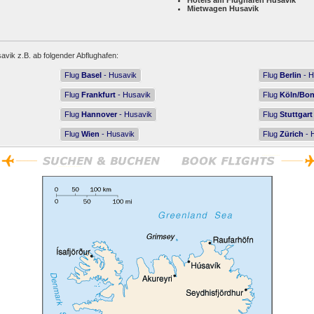
Hotels am Flughafen Husavik
Mietwagen Husavik
avik z.B. ab folgender Abflughafen:
Flug
Basel
- Husavik
Flug
Berlin
- H
Flug
Frankfurt
- Husavik
Flug
Köln/Bo
Flug
Hannover
- Husavik
Flug
Stuttgart
Flug
Wien
- Husavik
Flug
Zürich
- 