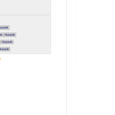
usavik
nn
- Husavik
- Husavik
Husavik