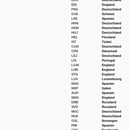
DUS
Deutschland
EDI
England
FRA
Deutschland
GVA
Schweiz
LPA
Spanien
HHN
Deutschland
HAM
Deutschland
HAJ
Deutschland
HEL
Finnland
IST
Türkei
CGN
Deutschland
CPH
Dänemark
LEJ
Deutschland
LIS
Portugal
LGW
England
LHR
England
STN
England
LUX
Luxembourg
MAD
Spanien
MXP
Italien
AGP
Spanien
MAN
England
DME
Russland
SVO
Russland
MUC
Deutschland
NUE
Deutschland
OSL
Norwegen
PMI
Spanien