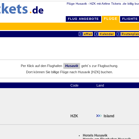
Flüge Husavik - HZK mit Airline Tickets .de billig b
FLÜGE
FLUG ANGEBOTE
FLIGHTS
Per Klick auf den Flughafen
Husavik
geht´s zur Flugbuchung.
Dort können Sie billige Flüge nach Husavik [HZK] buchen.
Code
Land
HZK
Island
Hotels Husavik