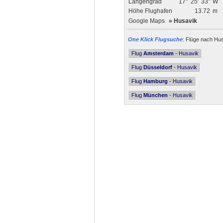
Längengrad
17°
25'
33"
W
Höhe Flughafen
13.72
m
Google Maps
»
Husavik
One Klick Flugsuche
: Flüge nach Hus
Flug
Amsterdam
- Husavik
Flug
Düsseldorf
- Husavik
Flug
Hamburg
- Husavik
Flug
München
- Husavik