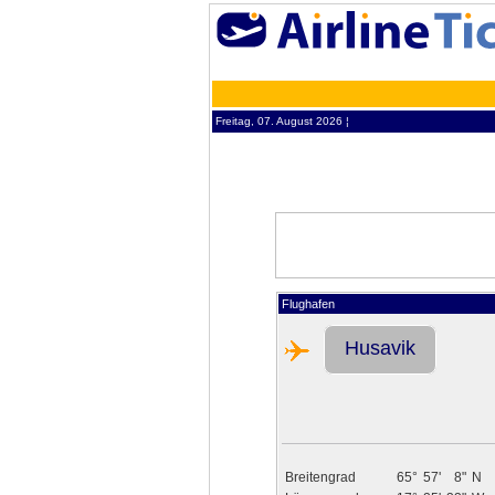
Freitag, 07. August 2026 ¦
Flughafen
Husavik
Breitengrad
65°
57'
8"
N